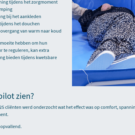
ing tijdens het zorgmoment
amping
ng bij het aankleden
tijdens het douchen
e overgang van warm naar koud
ie moeite hebben om hun
 te reguleren, kan extra
ng bieden tijdens kwetsbare
pilot zien?
j 25 cliënten werd onderzocht wat het effect was op comfort, spanni
ent.
 opvallend.