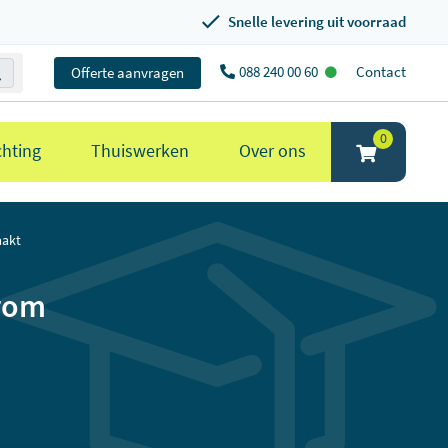
Snelle levering uit voorraad
088 240 00 60
Contact
Offerte aanvragen
0
chting
Thuiswerken
Over ons
aakt
arom