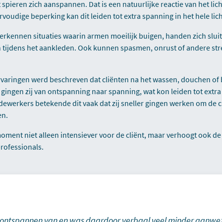
 spieren zich aanspannen. Dat is een natuurlijke reactie van het lich
voudige beperking kan dit leiden tot extra spanning in het hele li
erkennen situaties waarin armen moeilijk buigen, handen zich sluit
n tijdens het aankleden. Ook kunnen spasmen, onrust of andere str
ervaringen werd beschreven dat cliënten na het wassen, douchen of
gingen zij van ontspanning naar spanning, wat kon leiden tot extr
ewerkers betekende dit vaak dat zij sneller gingen werken om de 
en.
ment niet alleen intensiever voor de cliënt, maar verhoogt ook de
rofessionals.
r ontspannen van en was daardoor verbaal veel minder aanwez