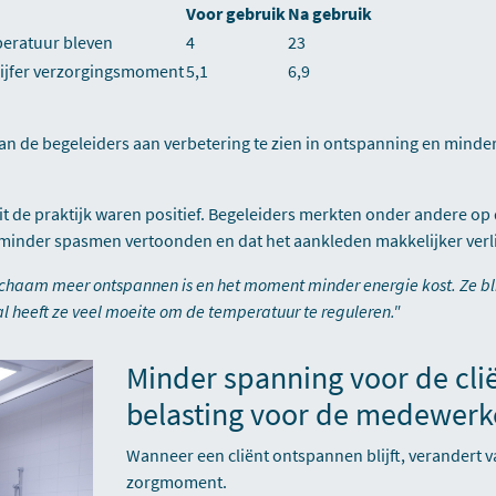
Voor gebruik
Na gebruik
peratuur bleven
4
23
ijfer verzorgingsmoment
5,1
6,9
an de begeleiders aan verbetering te zien in ontspanning en minder
t de praktijk waren positief. Begeleiders merkten onder andere op 
inder spasmen vertoonden en dat het aankleden makkelijker verl
ichaam meer ontspannen is en het moment minder energie kost. Ze bli
 heeft ze veel moeite om de temperatuur te reguleren."
Minder spanning voor de cli
belasting voor de medewerk
Wanneer een cliënt ontspannen blijft, verandert v
zorgmoment.