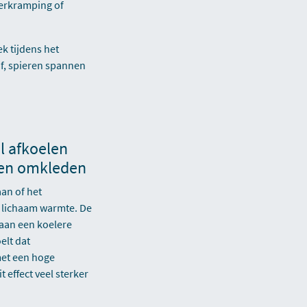
verkramping of
ek tijdens het
af, spieren spannen
l afkoelen
 en omkleden
an of het
t lichaam warmte. De
 aan een koelere
elt dat
met een hoge
 effect veel sterker