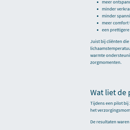
meer ontspann
minder verkr
minder spanni
meer comfort 
een prettiger
Juist bij cliënten d
lichaamstemperatuur
warmte ondersteuni
zorgmomenten.
Wat liet de 
Tijdens een pilot bi
het verzorgingsmom
De resultaten waren