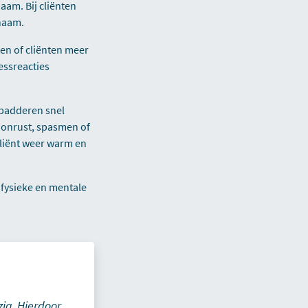
aam. Bij cliënten
chaam.
en of cliënten meer
essreacties
 badderen snel
a onrust, spasmen of
cliënt weer warm en
 fysieke en mentale
ig. Hierdoor