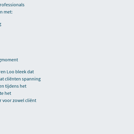
rofessionals
en met:
g
rgmoment
ren Loo bleek dat
at cliënten spanning
en tijdens het
te het
 voor zowel cliënt