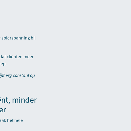
 spierspanning bij
dat cliënten meer
iep.
jft erg constant op
ënt, minder
er
aak het hele