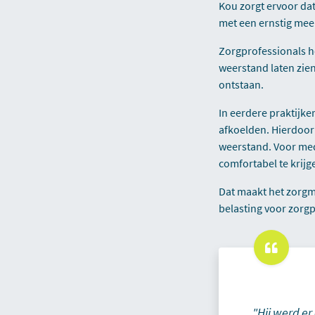
Kou zorgt ervoor dat
met een ernstig meer
Zorgprofessionals h
weerstand laten zie
ontstaan.
In eerdere praktijk
afkoelden. Hierdoor 
weerstand. Voor med
comfortabel te krijg
Dat maakt het zorgmo
belasting voor zorgp
"Hij werd e