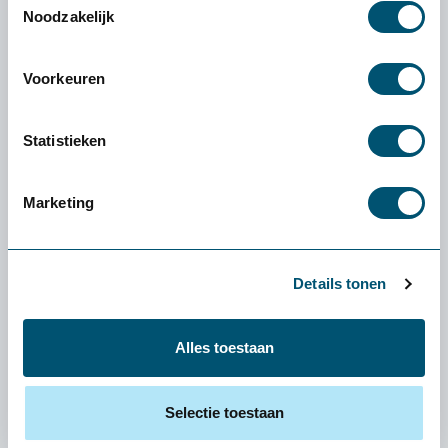
Noodzakelijk
Voorkeuren
Statistieken
Marketing
Details tonen
Alles toestaan
Wat zijn de voordelen van
ergonomie in de industrie
Selectie toestaan