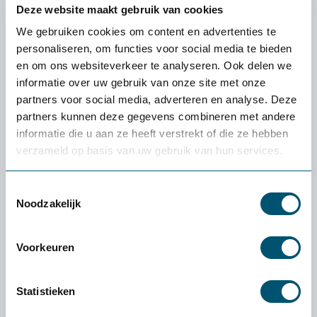
Deze website maakt gebruik van cookies
Ik wil de 4-Senses op proef aanvragen
We gebruiken cookies om content en advertenties te
personaliseren, om functies voor social media te bieden
en om ons websiteverkeer te analyseren. Ook delen we
Jasper Manenschijn
informatie over uw gebruik van onze site met onze
In 2011 is Jasper begonnen met het opzetten
partners voor social media, adverteren en analyse. Deze
van de zorgomgeving van Health2Work.
partners kunnen deze gegevens combineren met andere
“Vanuit mijn woonplaats en vestiging
informatie die u aan ze heeft verstrekt of die ze hebben
Hengelo opereer ik landelijk. Ik kom vooral
verzameld op basis van uw gebruik van hun services.
bij ziekenhuizen, verpleegtehuizen en
revalidatiecentra. De vraag waar ik
Toestemmingsselectie
voortdurend mee bezig ben is: welke
Noodzakelijk
ergonomische producten hebben een
toegevoegde waarde voor mensen met een
Voorkeuren
handicap?”
Ga naar alle blog berichten van Jasper
Statistieken