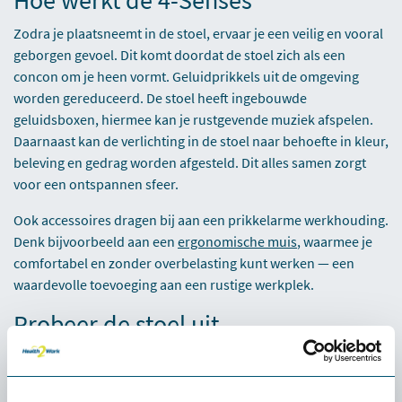
Hoe werkt de 4-Senses
Zodra je plaatsneemt in de stoel, ervaar je een veilig en vooral
geborgen gevoel. Dit komt doordat de stoel zich als een
concon om je heen vormt. Geluidprikkels uit de omgeving
worden gereduceerd. De stoel heeft ingebouwde
geluidsboxen, hiermee kan je rustgevende muziek afspelen.
Daarnaast kan de verlichting in de stoel naar behoefte in kleur,
beleving en gedrag worden afgesteld. Dit alles samen zorgt
voor een ontspannen sfeer.
Ook accessoires dragen bij aan een prikkelarme werkhouding.
Denk bijvoorbeeld aan een
ergonomische muis
, waarmee je
comfortabel en zonder overbelasting kunt werken — een
waardevolle toevoeging aan een rustige werkplek.
Probeer de stoel uit,
Wil jij de akoestische stoel in jouw werkomgeving
uitproberen? Dat kan! Je kan de stoel gratis uitproberen!