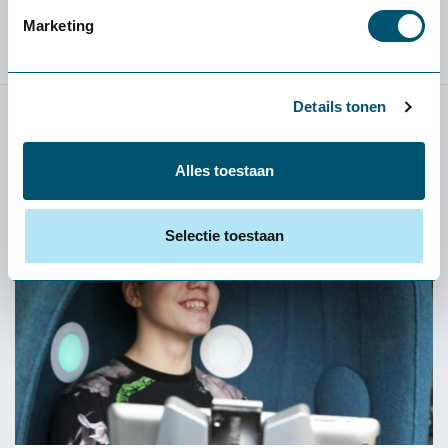
Marketing
Details tonen
Relevante blog posts
Alles toestaan
Selectie toestaan