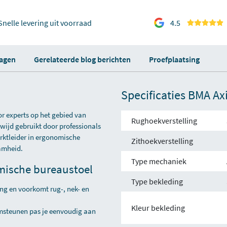
Snelle levering uit voorraad
4.5
ragen
Gerelateerde blog berichten
Proefplaatsing
Specificaties BMA Axi
r experts op het gebied van
Rughoekverstelling
ijd gebruikt door professionals
arktleider in ergonomische
Zithoekverstelling
amheid.
Type mechaniek
mische bureaustoel
Type bekleding
g en voorkomt rug-, nek- en
Kleur bekleding
armsteunen pas je eenvoudig aan