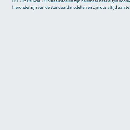
LET OP: De Axia 2.0 bureaustoelen zijn helemaal naar eigen voorkeu
hieronder zijn van de standaard modellen en zijn dus altijd aan te