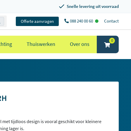
Snelle levering uit voorraad
088 240 00 60
Contact
Offerte aanvragen
0
chting
Thuiswerken
Over ons
RH
 met tijdloos design is vooral geschikt voor kleinere
ing lager is.