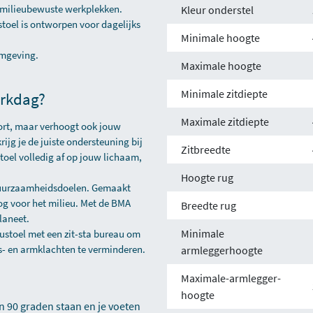
 milieubewuste werkplekken.
Kleur onderstel
toel is ontworpen voor dagelijks
Minimale hoogte
omgeving.
Maximale hoogte
Minimale zitdiepte
erkdag?
Maximale zitdiepte
ort, maar verhoogt ook jouw
jg je de juiste ondersteuning bij
Zitbreedte
toel volledig af op jouw lichaam,
Hoogte rug
duurzaamheidsdoelen. Gemaakt
og voor het milieu. Met de BMA
Breedte rug
laneet.
Minimale
austoel met een
zit-sta bureau
om
- en armklachten te verminderen.
armleggerhoogte
Maximale-armlegger-
hoogte
n 90 graden staan en je voeten