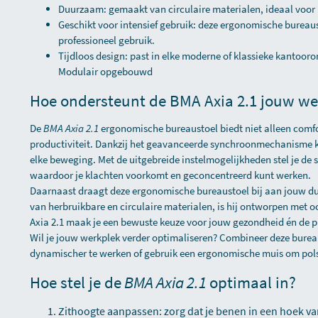
Duurzaam: gemaakt van circulaire materialen, ideaal voor
Geschikt voor intensief gebruik: deze ergonomische bureaus
professioneel gebruik.
Tijdloos design: past in elke moderne of klassieke kantoor
Modulair opgebouwd
Hoe ondersteunt de BMA Axia 2.1 jouw w
De
BMA Axia 2.1
ergonomische bureaustoel biedt niet alleen comf
productiviteit. Dankzij het geavanceerde synchroonmechanisme kri
elke beweging. Met de uitgebreide instelmogelijkheden stel je de s
waardoor je klachten voorkomt en geconcentreerd kunt werken.
Daarnaast draagt deze ergonomische bureaustoel bij aan jouw 
van herbruikbare en circulaire materialen, is hij ontworpen met o
Axia 2.1 maak je een bewuste keuze voor jouw gezondheid én de p
Wil je jouw werkplek verder optimaliseren? Combineer deze bure
dynamischer te werken of gebruik een
ergonomische muis
om pols
Hoe stel je de
BMA Axia 2.1
optimaal in?
Zithoogte aanpassen: zorg dat je benen in een hoek va