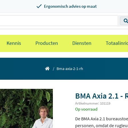
Ergonomisch advies op maat
Kennis
Producten
Diensten
Totaalinri
Bma-axia-2-1-rh
BMA Axia 2.1 - 
Artikelnummer: 101119
Op voorraad
De BMA Axia 2.1 bureaustoel
personen, omdat de rugleun