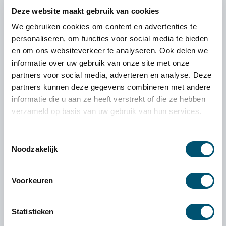
Kleur
Deze website maakt gebruik van cookies
Zwart
Wit
We gebruiken cookies om content en advertenties te
personaliseren, om functies voor social media te bieden
en om ons websiteverkeer te analyseren. Ook delen we
informatie over uw gebruik van onze site met onze
Aantal:
partners voor social media, adverteren en analyse. Deze
partners kunnen deze gegevens combineren met andere
Direct bestellen
informatie die u aan ze heeft verstrekt of die ze hebben
verzameld op basis van uw gebruik van hun services.
100% tevredenheidgarantie
Toestemmingsselectie
Noodzakelijk
Snelle levering uit voorraad
4.5
Voorkeuren
Statistieken