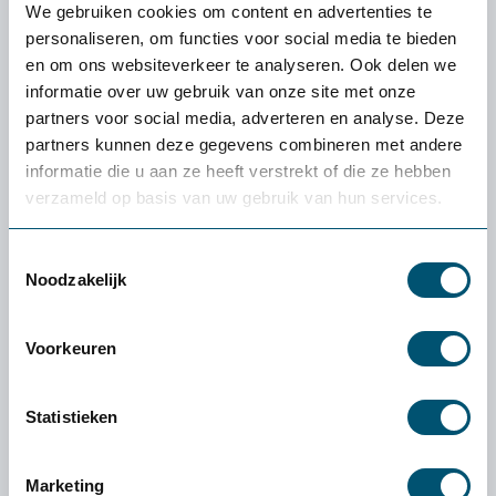
We gebruiken cookies om content en advertenties te
Een donkere of ongelijk verlichte werkplek vraagt veel van je
personaliseren, om functies voor social media te bieden
ogen. Zeker bij langdurig beeldschermwerk of nauwkeurige
en om ons websiteverkeer te analyseren. Ook delen we
taken kan dat snel vermoeidheid opleveren....
informatie over uw gebruik van onze site met onze
partners voor social media, adverteren en analyse. Deze
Lees meer
partners kunnen deze gegevens combineren met andere
informatie die u aan ze heeft verstrekt of die ze hebben
verzameld op basis van uw gebruik van hun services.
Veelgestelde vragen
Toestemmingsselectie
Noodzakelijk
Hoe verstel ik het licht van deze lamp?
Voorkeuren
Hoeveel ruimte neemt deze lamp in op mijn
bureau?
Statistieken
Marketing