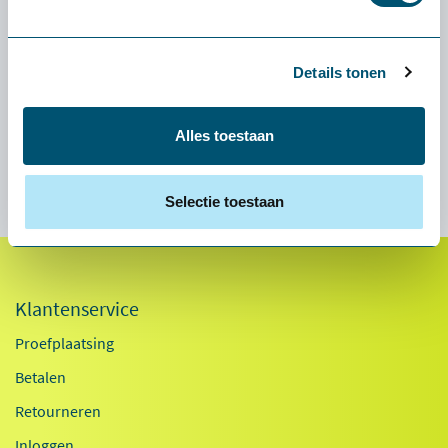
Is het licht prettig voor beeldschermwerk?
Details tonen
Hoe lang gaat de lamp mee?
Alles toestaan
Specificaties
Selectie toestaan
Klantenservice
Proefplaatsing
Betalen
Retourneren
Inloggen