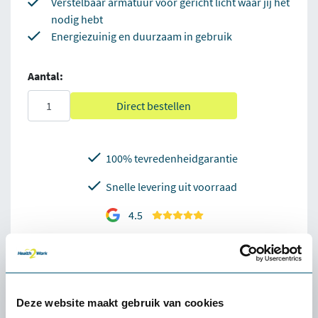
Verstelbaar armatuur voor gericht licht waar jij het
nodig hebt
Energiezuinig en duurzaam in gebruik
Aantal:
Direct bestellen
100% tevredenheidgarantie
Snelle levering uit voorraad
4.5
Omschrijving Bureaulamp Maulpuck
Deze website maakt gebruik van cookies