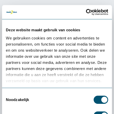
Ervaren of een product
Deze website maakt gebruik van cookies
écht bij jou past: de
gratis
We gebruiken cookies om content en advertenties te
proefplaatsing van
personaliseren, om functies voor social media te bieden
Health2Work
en om ons websiteverkeer te analyseren. Ook delen we
informatie over uw gebruik van onze site met onze
partners voor social media, adverteren en analyse. Deze
Wat kost de proefplaatsing?
partners kunnen deze gegevens combineren met andere
De levering en proefplaatsingsperiode zijn
informatie die u aan ze heeft verstrekt of die ze hebben
volledig kosteloos. Vooraf betaal je niets. Enige
verzameld op basis van uw gebruik van hun services.
uitzondering: als je een klein product (zoals een
muis of toetsenbord) wilt retourneren, zijn de
Toestemmingsselectie
verzendkosten voor eigen rekening.
Noodzakelijk
Wat als het product niet bij mij past?
Dan helpen we je persoonlijk een alternatief te