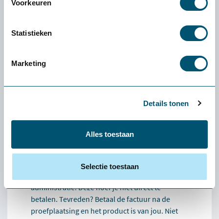
Voorkeuren
vinden dat beter bij je past. Lukt dat niet, dan
verzorgen we de retour.
Statistieken
Hoe werkt het retourneren?
Grote producten (zoals stoelen en tafels): wij
halen deze kosteloos bij je op. Kleine producten
Marketing
(zoals een muis of toetsenbord): stuur het
pakket via een pakketservice naar keuze retour.
De verzendkosten zijn voor eigen rekening.
Details tonen
Stuur het product graag schoon, compleet en
bij voorkeur in de originele verpakking retour.
Vermeld altijd het ordernummer op het pakket
Alles toestaan
of voeg de pakbon toe.
Hoe werkt het retourneren?
Selectie toestaan
Je ontvangt na levering een proeffactuur ter
administratie. Deze hoef je niet direct te
betalen. Tevreden? Betaal de factuur na de
proefplaatsing en het product is van jou. Niet