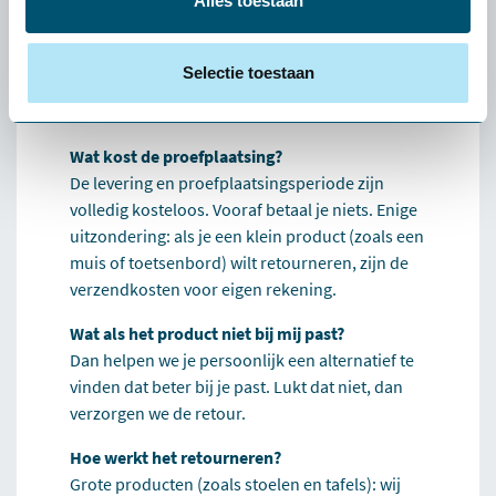
Alles toestaan
écht bij jou past: de
gratis
proefplaatsing van
Selectie toestaan
Health2Work
Wat kost de proefplaatsing?
De levering en proefplaatsingsperiode zijn
volledig kosteloos. Vooraf betaal je niets. Enige
uitzondering: als je een klein product (zoals een
muis of toetsenbord) wilt retourneren, zijn de
verzendkosten voor eigen rekening.
Wat als het product niet bij mij past?
Dan helpen we je persoonlijk een alternatief te
vinden dat beter bij je past. Lukt dat niet, dan
verzorgen we de retour.
Hoe werkt het retourneren?
Grote producten (zoals stoelen en tafels): wij