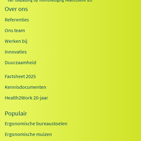
* Van toepassing op hoofdvestiging Health2Work B.V.
Over ons
Referenties
Ons team
Werken bij
Innovaties
Duurzaamheid
Factsheet 2025
Kennisdocumenten
Health2Work 20-jaar
Populair
Ergonomische bureaustoelen
Ergonomische muizen