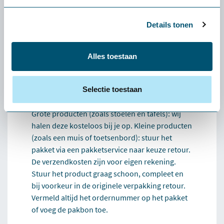
uitzondering: als je een klein product (zoals een
muis of toetsenbord) wilt retourneren, zijn de
Details tonen
verzendkosten voor eigen rekening.
Wat als het product niet bij mij past?
Alles toestaan
Dan helpen we je persoonlijk een alternatief te
vinden dat beter bij je past. Lukt dat niet, dan
verzorgen we de retour.
Selectie toestaan
Hoe werkt het retourneren?
Grote producten (zoals stoelen en tafels): wij
halen deze kosteloos bij je op. Kleine producten
(zoals een muis of toetsenbord): stuur het
pakket via een pakketservice naar keuze retour.
De verzendkosten zijn voor eigen rekening.
Stuur het product graag schoon, compleet en
bij voorkeur in de originele verpakking retour.
Vermeld altijd het ordernummer op het pakket
of voeg de pakbon toe.