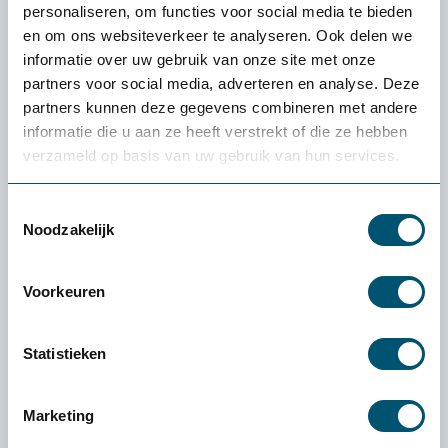
Kan ik een demonstratie van de Ergowork
personaliseren, om functies voor social media te bieden
Medical Cart aanvragen?
en om ons websiteverkeer te analyseren. Ook delen we
informatie over uw gebruik van onze site met onze
partners voor social media, adverteren en analyse. Deze
Specificaties
partners kunnen deze gegevens combineren met andere
informatie die u aan ze heeft verstrekt of die ze hebben
verzameld op basis van uw gebruik van hun services.
Toestemmingsselectie
Ervaren of een product
Noodzakelijk
écht bij jou past: de
gratis
proefplaatsing van
Voorkeuren
Health2Work
Statistieken
Wat kost de proefplaatsing?
De levering en proefplaatsingsperiode zijn
Marketing
volledig kosteloos. Vooraf betaal je niets. Enige