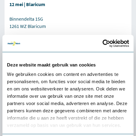
12 mei | Blaricum
Binnendelta 15G
1261 WZ Blaricum
Vier 20 jaar Health2Work met een inspirerende middag en
gezellige afsluiting.
Meld je direct aan
Deze website maakt gebruik van cookies
We gebruiken cookies om content en advertenties te
personaliseren, om functies voor social media te bieden
en om ons websiteverkeer te analyseren. Ook delen we
Wachtlijst
informatie over uw gebruik van onze site met onze
partners voor social media, adverteren en analyse. Deze
Is het evenement dat jij wilt bezoeken vol? Meld je dan
partners kunnen deze gegevens combineren met andere
aan voor de wachtlijst door een mail te sturen naar
informatie die u aan ze heeft verstrekt of die ze hebben
marketing@health2work.nl
. Zodra er een plek vrijkomt,
verzameld op basis van uw gebruik van hun services.
nemen we contact met je op.