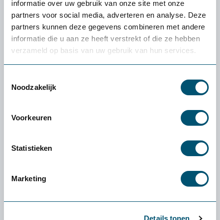
informatie over uw gebruik van onze site met onze
partners voor social media, adverteren en analyse. Deze
partners kunnen deze gegevens combineren met andere
Hoe heb je ons gevonden
informatie die u aan ze heeft verstrekt of die ze hebben
Via Google
verzameld op basis van uw gebruik van hun services.
Via Social media
Via een collega/ vriend
Toestemmingsselectie
Noodzakelijk
Tijdens een beurs of evenement
Via onze nieuwsbrief
Anders
Voorkeuren
Verstuur
Statistieken
Marketing
Benieuwd naar de ideale hoogte van je bureau? Bekijk
onderstaand filmpje.
Details tonen