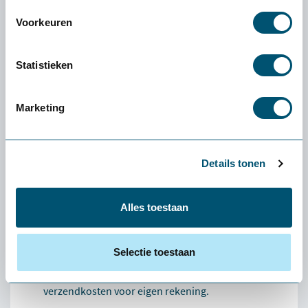
637,-
Voorkeuren
Statistieken
Ervaren of een product
Marketing
écht bij jou past: de
gratis
proefplaatsing van
Details tonen
Health2Work
Alles toestaan
Wat kost de proefplaatsing?
De levering en proefplaatsingsperiode zijn
volledig kosteloos. Vooraf betaal je niets. Enige
Selectie toestaan
uitzondering: als je een klein product (zoals een
muis of toetsenbord) wilt retourneren, zijn de
verzendkosten voor eigen rekening.