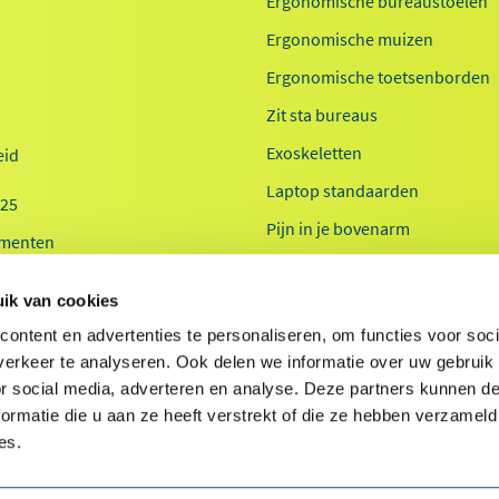
Ergonomische bureaustoelen
Ergonomische muizen
Ergonomische toetsenborden
Zit sta bureaus
Exoskeletten
id
Laptop standaarden
025
Pijn in je bovenarm
menten
Pijn in je onderarm
 20-jaar
ik van cookies
Werkplekanalyse kantoor
ontent en advertenties te personaliseren, om functies voor soci
Werkplekanalyse zorg
erkeer te analyseren. Ook delen we informatie over uw gebruik
or social media, adverteren en analyse. Deze partners kunnen 
ormatie die u aan ze heeft verstrekt of die ze hebben verzameld
es.