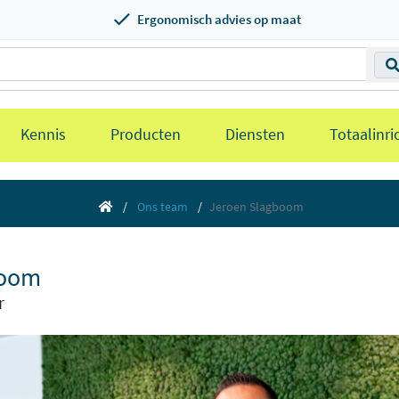
Ergonomisch advies op maat
Kennis
Producten
Diensten
Totaalinri
Ons team
Jeroen Slagboom
boom
r