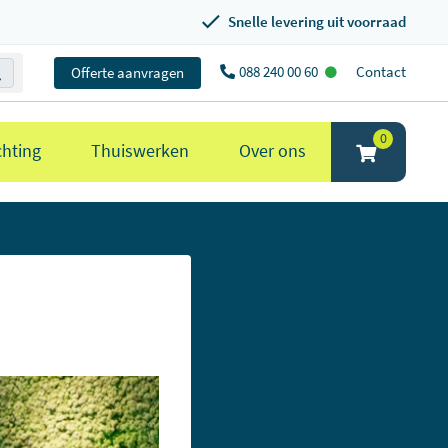
Snelle levering uit voorraad
088 240 00 60
Contact
Offerte aanvragen
0
chting
Thuiswerken
Over ons