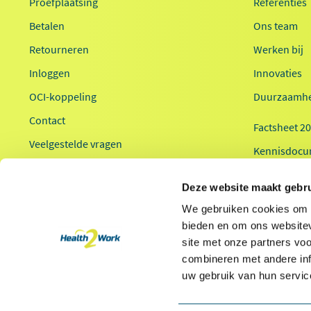
Proefplaatsing
Referenties
Betalen
Ons team
Retourneren
Werken bij
Inloggen
Innovaties
OCI-koppeling
Duurzaamhe
Contact
Factsheet 2
Veelgestelde vragen
Kennisdocu
Health2Work
Deze website maakt gebru
We gebruiken cookies om c
bieden en om ons websitev
site met onze partners vo
combineren met andere inf
* Van toepassing op hoofdvestiging Health2Work B.V.
uw gebruik van hun servic