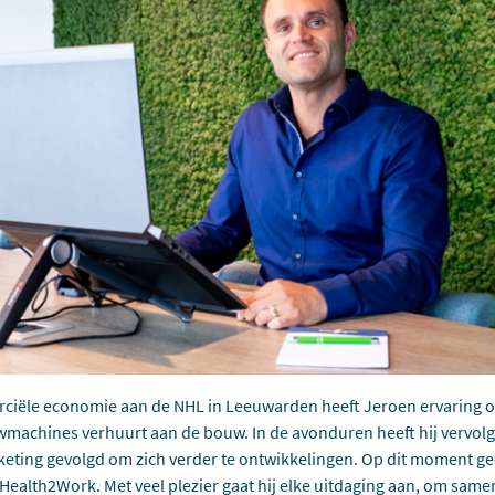
ciële economie aan de NHL in Leeuwarden heeft Jeroen ervaring o
wmachines verhuurt aan de bouw. In de avonduren heeft hij vervo
keting gevolgd om zich verder te ontwikkelingen. Op dit moment ge
ealth2Work. Met veel plezier gaat hij elke uitdaging aan, om sam