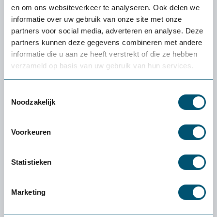
4.5
en om ons websiteverkeer te analyseren. Ook delen we
informatie over uw gebruik van onze site met onze
partners voor social media, adverteren en analyse. Deze
partners kunnen deze gegevens combineren met andere
informatie die u aan ze heeft verstrekt of die ze hebben
verzameld op basis van uw gebruik van hun services.
Omschrijving Contour UniMouse verticale
muis (v.a. €91,54 incl. BTW)
Toestemmingsselectie
Contour UniMouse verticale muis De Contour UniMouse
Noodzakelijk
verticale muis is een volledig instelbare muis. De UniMouse is
zeer universeel, omdat de muis op elke handmaat aangepast
Voorkeuren
kan worden....
Lees meer
Statistieken
Specificaties
Marketing