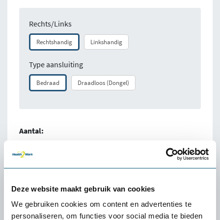
Rechts/Links
Rechtshandig
Linkshandig
Type aansluiting
Bedraad
Draadloos (Dongel)
Aantal:
Direct bestellen
100% tevredenheidgarantie
Deze website maakt gebruik van cookies
We gebruiken cookies om content en advertenties te
Snelle levering uit voorraad
personaliseren, om functies voor social media te bieden