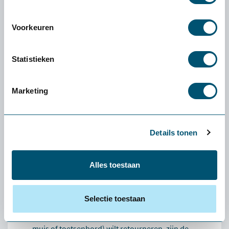
Ergoline 4-senses akoestische stoel - incontinentie
Voorkeuren
5.025,-
Statistieken
Marketing
Ervaren of een product
écht bij jou past: de
gratis
proefplaatsing van
Details tonen
Health2Work
Alles toestaan
Wat kost de proefplaatsing?
De levering en proefplaatsingsperiode zijn
Selectie toestaan
volledig kosteloos. Vooraf betaal je niets. Enige
uitzondering: als je een klein product (zoals een
muis of toetsenbord) wilt retourneren, zijn de