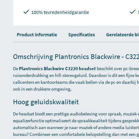
100% tevredenheidgarantie
Product informatie
Specificaties
Gerelateerde b
Omschrijving Plantronics Blackwire - C32
De
Plantronics Blackwire C3220 headset
beschikt over pc-bre
ruisonderdrukking en hifi-stereogeluid. Daardoor is dit een fijne 
callcenters en kantoorteams die vaak bellen via de pc en daarbij h
ook in een drukkere omgeving.
Hoog geluidskwaliteit
De headset biedt een prettige audiobeleving voor spraak, muzie
equalizerfunctie optimaliseert de spraakkwaliteit tijdens gesprekk
automatisch aan wanneer je naar muziek of andere media luistert.
bureau? Combineer een comfortabele belopstelling dan met een g