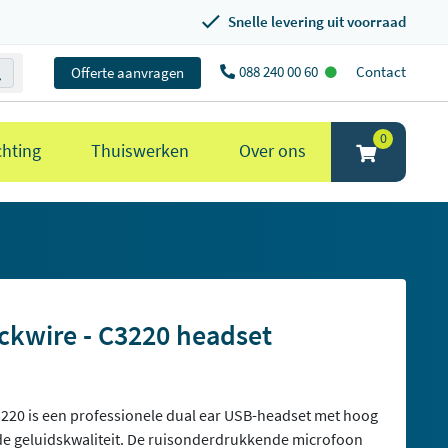
Snelle levering uit voorraad
088 240 00 60
Contact
Offerte aanvragen
0
chting
Thuiswerken
Over ons
ackwire - C3220 headset
3220 is een professionele dual ear USB-headset met hoog
de geluidskwaliteit. De ruisonderdrukkende microfoon