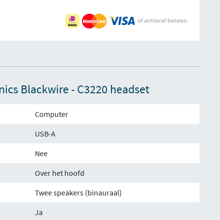
onics Blackwire - C3220 headset
Computer
USB-A
Nee
Over het hoofd
Twee speakers (binauraal)
Ja