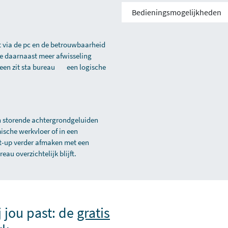
Bedieningsmogelijkheden
t via de pc en de betrouwbaarheid
je daarnaast meer afwisseling
s een
zit sta bureau
een logische
n storende achtergrondgeluiden
ische werkvloer of in een
et-up verder afmaken met een
eau overzichtelijk blijft.
j jou past: de
gratis