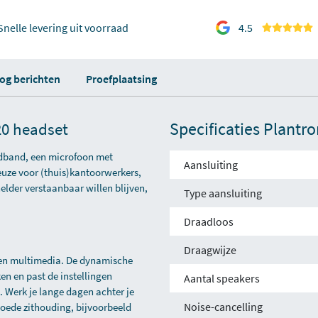
Snelle levering uit voorraad
4.5
log berichten
Proefplaatsing
Specificaties Plantr
20 headset
edband, een microfoon met
Aansluiting
keuze voor (thuis)kantoorwerkers,
elder verstaanbaar willen blijven,
Type aansluiting
Draadloos
Draagwijze
k en multimedia. De dynamische
en en past de instellingen
Aantal speakers
 Werk je lange dagen achter je
Noise-cancelling
oede zithouding, bijvoorbeeld