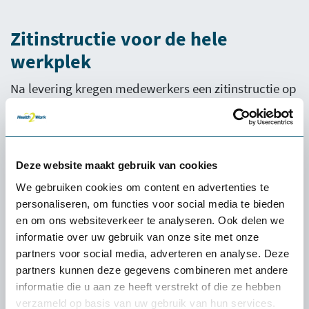
Zitinstructie voor de hele
werkplek
Na levering kregen medewerkers een zitinstructie op
locatie. Daarbij werd niet alleen uitgelegd hoe de
bureaustoel goed ingesteld moet worden, maar
werd ook de rest van de werkplek meegenomen.
Deze website maakt gebruik van cookies
Denk aan de juiste bureauhoogte, de positie van
We gebruiken cookies om content en advertenties te
beeldschermen en het optimaal afstemmen van de
personaliseren, om functies voor social media te bieden
werkplek op de gebruiker. Zo wordt de
en om ons websiteverkeer te analyseren. Ook delen we
ergonomische oplossing in de praktijk goed benut.
informatie over uw gebruik van onze site met onze
partners voor social media, adverteren en analyse. Deze
partners kunnen deze gegevens combineren met andere
informatie die u aan ze heeft verstrekt of die ze hebben
verzameld op basis van uw gebruik van hun services.