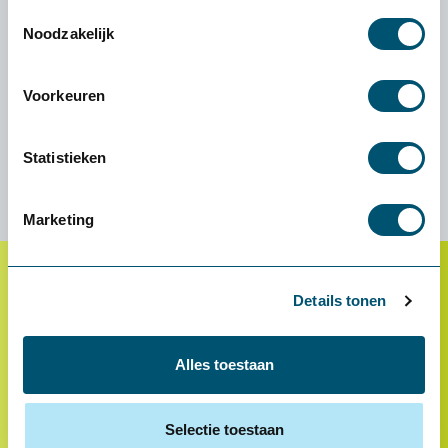
Toestemmingsselectie
Noodzakelijk
Wij zijn benieuwd naar je
Voorkeuren
ervaring!
Statistieken
Marketing
Details tonen
Klantenservice
Proefplaatsing
Alles toestaan
Betalen
Retourneren
Selectie toestaan