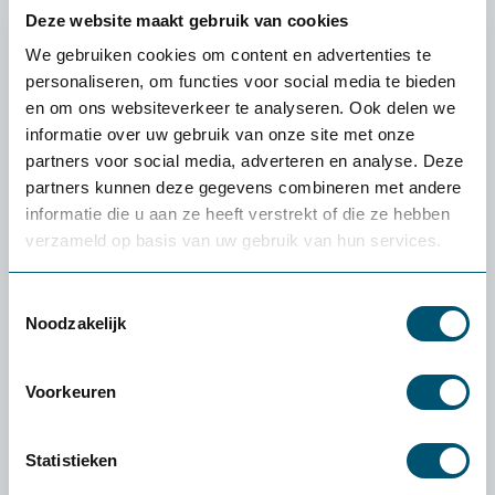
Health2Work
Deze website maakt gebruik van cookies
We gebruiken cookies om content en advertenties te
Wat kost de proefplaatsing?
personaliseren, om functies voor social media te bieden
De levering en proefplaatsingsperiode zijn
en om ons websiteverkeer te analyseren. Ook delen we
volledig kosteloos. Vooraf betaal je niets. Enige
informatie over uw gebruik van onze site met onze
uitzondering: als je een klein product (zoals een
partners voor social media, adverteren en analyse. Deze
muis of toetsenbord) wilt retourneren, zijn de
partners kunnen deze gegevens combineren met andere
verzendkosten voor eigen rekening.
informatie die u aan ze heeft verstrekt of die ze hebben
Wat als het product niet bij mij past?
verzameld op basis van uw gebruik van hun services.
Dan helpen we je persoonlijk een alternatief te
vinden dat beter bij je past. Lukt dat niet, dan
Toestemmingsselectie
verzorgen we de retour.
Noodzakelijk
Hoe werkt het retourneren?
Grote producten (zoals stoelen en tafels): wij
Voorkeuren
halen deze kosteloos bij je op. Kleine producten
(zoals een muis of toetsenbord): stuur het
Statistieken
pakket via een pakketservice naar keuze retour.