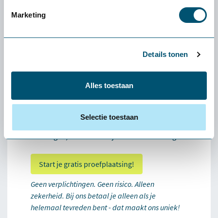
De verzendkosten zijn voor eigen rekening.
Stuur het product graag schoon, compleet en
Marketing
bij voorkeur in de originele verpakking retour.
Vermeld altijd het ordernummer op het pakket
of voeg de pakbon toe.
Details tonen
Hoe werkt het retourneren?
Je ontvangt na levering een proeffactuur ter
Alles toestaan
administratie. Deze hoef je niet direct te
betalen. Tevreden? Betaal de factuur na de
proefplaatsing en het product is van jou. Niet
Selectie toestaan
tevreden? Zodra het product retour is
ontvangen, crediteren wij de factuur volledig.
Start je gratis proefplaatsing!
Geen verplichtingen. Geen risico. Alleen
zekerheid. Bij ons betaal je alleen als je
helemaal tevreden bent - dat maakt ons uniek!