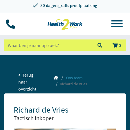
30 dagen gratis proefplaatsing
0
Terug
Ons team
naar
Richard de Vries
overzicht
Richard de Vries
Tactisch inkoper