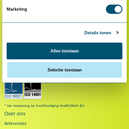
Betalen
Marketing
Retourneren
Inloggen
OCI-koppeling
Details tonen
Contact
Alles toestaan
Veelgestelde vragen
Selectie toestaan
* Van toepassing op hoofdvestiging Health2Work B.V.
Over ons
Referenties