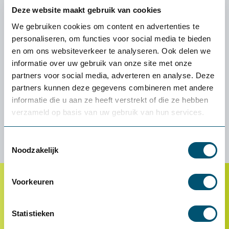
mooiste ritten.
Deze website maakt gebruik van cookies
We gebruiken cookies om content en advertenties te
Heb je een vraag aan Richard? Bel of mail hem, of
personaliseren, om functies voor social media te bieden
stuur hem een bericht via LinkedIn.
en om ons websiteverkeer te analyseren. Ook delen we
informatie over uw gebruik van onze site met onze
Neem contact op met Richard de Vries
partners voor social media, adverteren en analyse. Deze
partners kunnen deze gegevens combineren met andere
informatie die u aan ze heeft verstrekt of die ze hebben
088 240 00 64
Mail Richard
verzameld op basis van uw gebruik van hun services.
LinkedIn
Toestemmingsselectie
Noodzakelijk
Voorkeuren
Klantenservice
Statistieken
Proefplaatsing