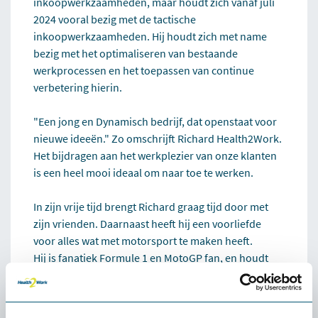
inkoopwerkzaamheden, maar houdt zich vanaf juli
2024 vooral bezig met de tactische
inkoopwerkzaamheden. Hij houdt zich met name
bezig met het optimaliseren van bestaande
werkprocessen en het toepassen van continue
verbetering hierin.
"Een jong en Dynamisch bedrijf, dat openstaat voor
nieuwe ideeën." Zo omschrijft Richard Health2Work.
Het bijdragen aan het werkplezier van onze klanten
is een heel mooi ideaal om naar toe te werken.
In zijn vrije tijd brengt Richard graag tijd door met
zijn vrienden. Daarnaast heeft hij een voorliefde
voor alles wat met motorsport te maken heeft.
Hij is fanatiek Formule 1 en MotoGP fan, en houdt
ervan om autoshows te bezoeken. Ook is hij veel te
vinden op zijn motor. Zowel individueel, met
vrienden en met complete groepen maakt hij de