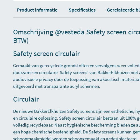
Product informatie
Specificaties
Gerelateerde b
Omschrijving @vesteda Safety screen circul
BTW)
Safety screen circulair
Gemaakt van gerecyclede grondstoffen en vervolgens weer volled
duurzame en circulaire ‘Safety screens’ van BakkerElkhuizen nie
audiovisuele privacy door de toepassing van akoestisch materiaa
uitgevoerd met transparante acryl schermen.
Circulair
De nieuwe BakkerElkhuizen Safety screens zijn een esthetische, h
en circulaire oplossing. Safety screen circulair bestaan uit 100% 
volledig recyclebaar. Naast hygiënische bescherming bieden ze a
een hoge chemische bestendigheid. De Safety screens kunnen ge
schoonmaakmiddel worden schoongemaakt en gedesinfecteerd.