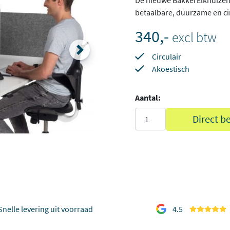
De nieuwe BakkerElkhuizen S
betaalbare, duurzame en cir
340,-
excl btw
Circulair
Akoestisch
Aantal:
Direct b
Snelle levering uit voorraad
4.5