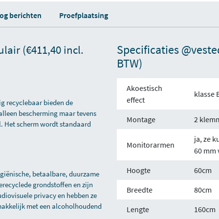
log berichten
Proefplaatsing
Specificaties @vested
air (€411,40 incl.
BTW)
Akoestisch
klasse B
effect
ig recyclebaar bieden de
t alleen bescherming maar tevens
Montage
2 klemm
l. Het scherm wordt standaard
ja, ze 
Monitorarmen
60 mm v
Hoogte
60cm
ygiënische, betaalbare, duurzame
gerecyclede grondstoffen en zijn
Breedte
80cm
udiovisuele privacy en hebben ze
makkelijk met een alcoholhoudend
Lengte
160cm