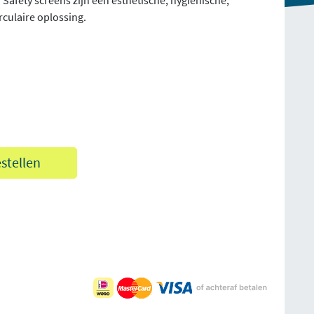
afety screens zijn een esthetische, hygiënische,
culaire oplossing.
estellen