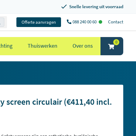
Snelle levering uit voorraad
088 240 00 60
Contact
Offerte aanvragen
0
chting
Thuiswerken
Over ons
 screen circulair (€411,40 incl.