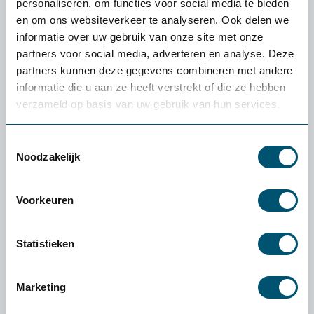
personaliseren, om functies voor social media te bieden
Balschaal voor zitbal
en om ons websiteverkeer te analyseren. Ook delen we
informatie over uw gebruik van onze site met onze
partners voor social media, adverteren en analyse. Deze
29,-
partners kunnen deze gegevens combineren met andere
informatie die u aan ze heeft verstrekt of die ze hebben
verzameld op basis van uw gebruik van hun services.
Toestemmingsselectie
Ervaren of een product
Noodzakelijk
écht bij jou past: de
gratis
proefplaatsing van
Voorkeuren
Health2Work
Statistieken
Wat kost de proefplaatsing?
De levering en proefplaatsingsperiode zijn
Marketing
volledig kosteloos. Vooraf betaal je niets. Enige
uitzondering: als je een klein product (zoals een