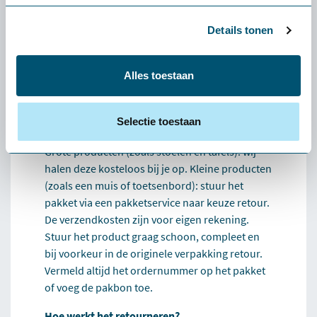
muis of toetsenbord) wilt retourneren, zijn de
verzendkosten voor eigen rekening.
Details tonen
Wat als het product niet bij mij past?
Dan helpen we je persoonlijk een alternatief te
Alles toestaan
vinden dat beter bij je past. Lukt dat niet, dan
verzorgen we de retour.
Selectie toestaan
Hoe werkt het retourneren?
Grote producten (zoals stoelen en tafels): wij
halen deze kosteloos bij je op. Kleine producten
(zoals een muis of toetsenbord): stuur het
pakket via een pakketservice naar keuze retour.
De verzendkosten zijn voor eigen rekening.
Stuur het product graag schoon, compleet en
bij voorkeur in de originele verpakking retour.
Vermeld altijd het ordernummer op het pakket
of voeg de pakbon toe.
Hoe werkt het retourneren?