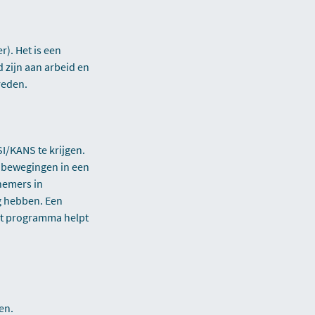
r). Het is een
 zijn aan arbeid en
reden.
I/KANS te krijgen.
) bewegingen in een
nemers in
lg hebben. Een
ht programma helpt
en.