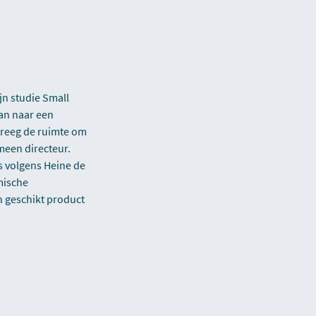
jn studie Small
an naar een
 kreeg de ruimte om
emeen directeur.
s volgens Heine de
omische
n geschikt product