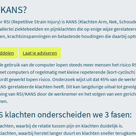
I/KANS?
 RSI (Repetitive Strain Injury) is KANS (Klachten Arm, Nek, Schoude
lerlei ziektebeelden en pijnklachten die op enige wijze gerelateerd
n, krachtsinspanningen en belastende houdingen die daarbij opt
iddelen
Laat je adviseren
 gebruik van de computer lopen steeds meer mensen het risico RS
met computers of regelmatig met kleine repeterende (kort-cyclisch
ordt gewerkt lopen risico. Onderzoek wijst uit dat 45% van de werk
NS-gerelateerde klachten heeft. Dit kan langdurige uitval tot gevo
ning van RSI/KANS door de werknemer en het volgen van een geric
men.
S klachten onderscheiden we 3 fasen:
chten, waarbij de relatie tussen pijn en klachten duidelijk is.
achten, waarbij herstel langer duurt en klachten sneller terugkom