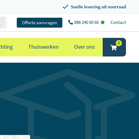
Snelle levering uit voorraad
088 240 00 60
Contact
Offerte aanvragen
0
chting
Thuiswerken
Over ons