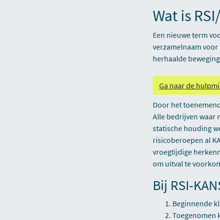
Wat is RS
Een nieuwe term voor
verzamelnaam voor al
herhaalde beweginge
Ga naar de hulpm
Door het toenemende
Alle bedrijven waar 
statische houding w
risicoberoepen al KA
vroegtijdige herken
om uitval te voorko
Bij RSI-KAN
Beginnende kla
Toegenomen kl