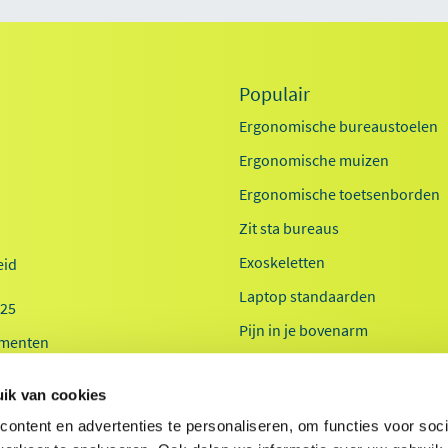
Populair
Ergonomische bureaustoelen
Ergonomische muizen
Ergonomische toetsenborden
Zit sta bureaus
Exoskeletten
id
Laptop standaarden
025
Pijn in je bovenarm
menten
Pijn in je onderarm
 20-jaar
ik van cookies
Werkplekanalyse kantoor
ontent en advertenties te personaliseren, om functies voor soci
Werkplekanalyse zorg