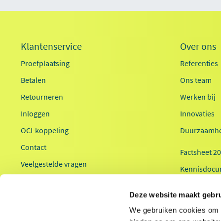
Klantenservice
Over ons
Proefplaatsing
Referenties
Betalen
Ons team
Retourneren
Werken bij
Inloggen
Innovaties
OCI-koppeling
Duurzaamhe
Contact
Factsheet 2
Veelgestelde vragen
Kennisdocu
Health2Work
Deze website maakt gebru
We gebruiken cookies om c