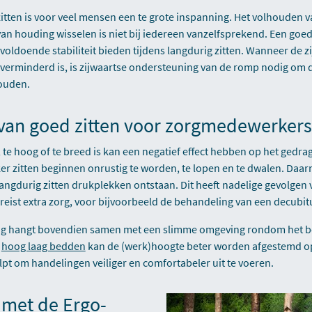
zitten is voor veel mensen een te grote inspanning. Het volhouden 
van houding wisselen is niet bij iedereen vanzelfsprekend. Een goe
voldoende stabiliteit bieden tijdens langdurig zitten. Wanneer de zij
verminderd is, is zijwaartse ondersteuning van de romp nodig om
houden.
van goed zitten voor zorgmedewerkers
, te hoog of te breed is kan een negatief effect hebben op het gedrag
kker zitten beginnen onrustig te worden, te lopen en te dwalen. Daar
 langdurig zitten drukplekken ontstaan. Dit heeft nadelige gevolgen
ereist extra zorg, voor bijvoorbeeld de behandeling van een decubit
ng hangt bovendien samen met een slimme omgeving rondom het b
t
hoog laag bedden
kan de (werk)hoogte beter worden afgestemd op
lpt om handelingen veiliger en comfortabeler uit te voeren.
 met de Ergo-