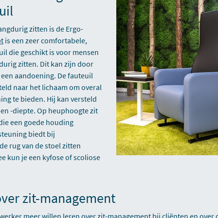
uil
angdurig zitten is de Ergo-
t
is een zeer comfortabele,
il die geschikt is voor mensen
rig zitten. Dit kan zijn door
 een aandoening. De fauteuil
teld naar het lichaam om overal
ing te bieden. Hij kan versteld
 en -diepte. Op heuphoogte zit
die een goede houding
teuning biedt bij
 de rug van de stoel zitten
 kun je een kyfose of scoliose
over zit-management
werker meer willen leren over zit-management bij cliënten en over