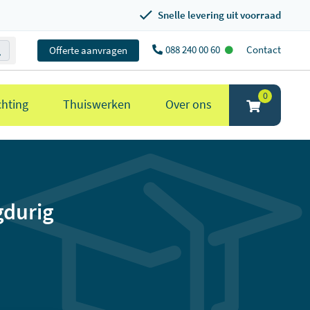
Snelle levering uit voorraad
088 240 00 60
Contact
Offerte aanvragen
0
chting
Thuiswerken
Over ons
gdurig