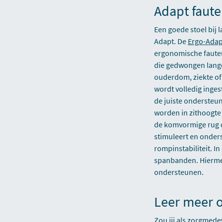
Adapt faute
Een goede stoel bij l
Adapt. De
Ergo-Adap
ergonomische fauteu
die gedwongen langdu
ouderdom, ziekte of
wordt volledig inges
de juiste ondersteun
worden in zithoogte
de komvormige rug 
stimuleert en onders
rompinstabiliteit. In
spanbanden. Hiermee
ondersteunen.
Leer meer 
Zou jij als zorgmede