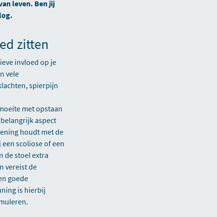
van leven. Ben jij
log.
ed zitten
ieve invloed op je
n vele
achten, spierpijn
moeite met opstaan
belangrijk aspect
ekening houdt met de
 een scoliose of een
 de stoel extra
n vereist de
Een goede
ing is hierbij
imuleren.