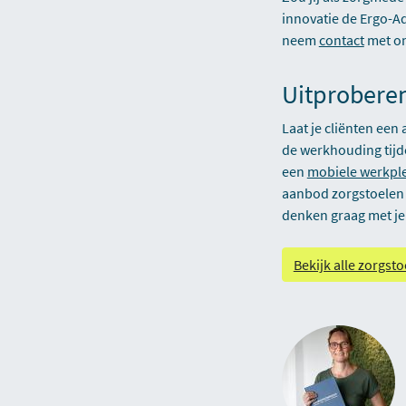
innovatie de Ergo-A
neem
contact
met on
Uitproberen
Laat je cliënten een
de werkhouding tijd
een
mobiele werkpl
aanbod zorgstoelen e
denken graag met je
Bekijk alle zorgst