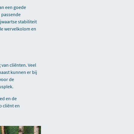
van een goede
d passende
waartse stabiliteit
 de wervelkolom en
 van cliënten. Veel
naast kunnen er bij
 voor de
usplek.
ed en de
 cliënt en