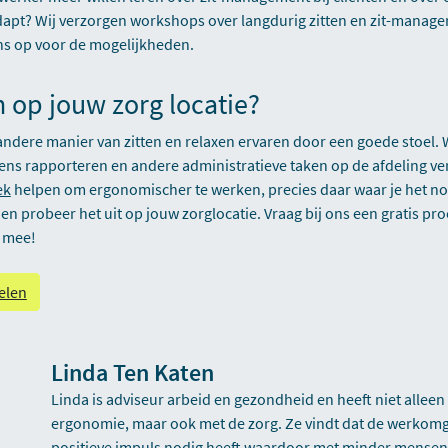
dapt? Wij verzorgen workshops over langdurig zitten en zit-manage
s op voor de mogelijkheden.
 op jouw zorg locatie?
 andere manier van zitten en relaxen ervaren door een goede stoel. 
ens rapporteren en andere administratieve taken op de afdeling v
ek
helpen om ergonomischer te werken, precies daar waar je het nod
n probeer het uit op jouw zorglocatie. Vraag bij ons een gratis pr
 mee!
oelen
Linda Ten Katen
Linda is adviseur arbeid en gezondheid en heeft niet alleen 
ergonomie, maar ook met de zorg. Ze vindt dat de werkomg
positieve impuls nodig heeft waardoor met minder mense