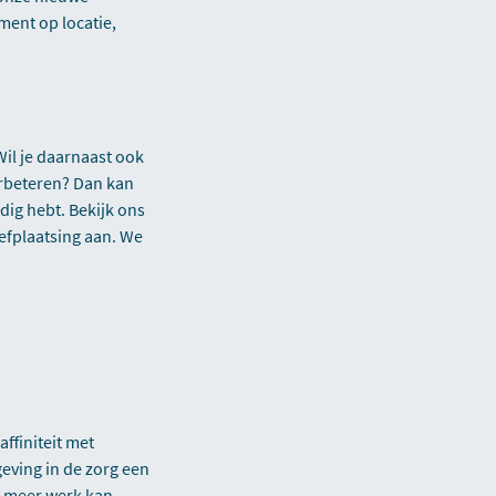
ment op locatie,
Wil je daarnaast ook
erbeteren? Dan kan
ig hebt. Bekijk ons
oefplaatsing aan. We
affiniteit met
eving in de zorg een
n meer werk kan