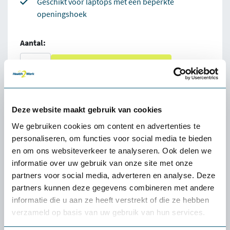
Geschikt voor laptops met een beperkte
openingshoek
Aantal:
Direct bestellen
100% tevredenheidgarantie
Deze website maakt gebruik van cookies
Snelle levering uit voorraad
We gebruiken cookies om content en advertenties te
personaliseren, om functies voor social media te bieden
4.5
en om ons websiteverkeer te analyseren. Ook delen we
informatie over uw gebruik van onze site met onze
partners voor social media, adverteren en analyse. Deze
partners kunnen deze gegevens combineren met andere
informatie die u aan ze heeft verstrekt of die ze hebben
Omschrijving Quick Lift Laptopstandaard
verzameld op basis van uw gebruik van hun services.