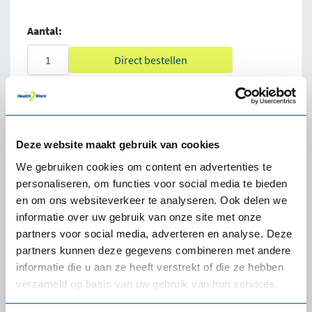
Aantal:
Direct bestellen
100% tevredenheidgarantie
Snelle levering uit voorraad
Deze website maakt gebruik van cookies
4.5
We gebruiken cookies om content en advertenties te
personaliseren, om functies voor social media te bieden
en om ons websiteverkeer te analyseren. Ook delen we
informatie over uw gebruik van onze site met onze
partners voor social media, adverteren en analyse. Deze
partners kunnen deze gegevens combineren met andere
Omschrijving @home Roost Laptop Stand
informatie die u aan ze heeft verstrekt of die ze hebben
(€89,84 incl. BTW)
verzameld op basis van uw gebruik van hun services.
Waar andere laptophouders weinig verhoging bieden is het