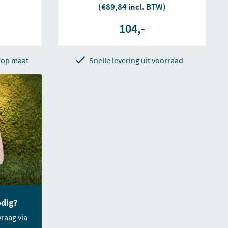
(€89,84 incl. BTW)
104,-
 op maat
Snelle levering uit voorraad
odig?
vraag via