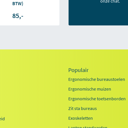
onze chat.
BTW)
85,-
Populair
Ergonomische bureaustoelen
Ergonomische muizen
Ergonomische toetsenborden
Zit sta bureaus
Exoskeletten
id
Laptop standaarden