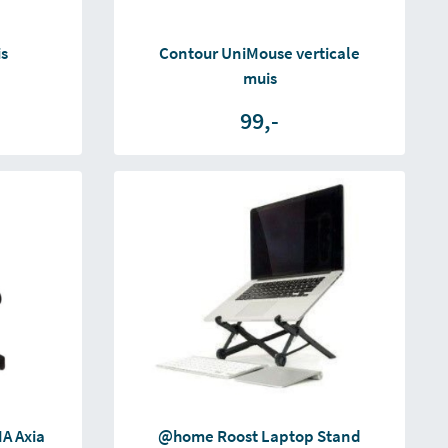
is
Contour UniMouse verticale
muis
99,-
A Axia
@home Roost Laptop Stand