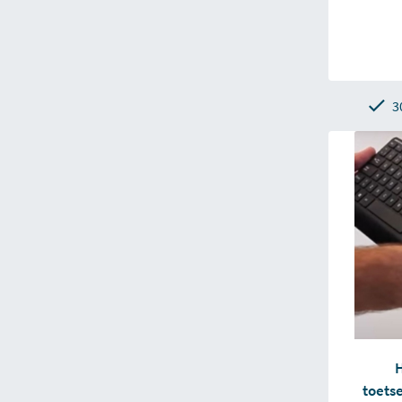
3
toetse