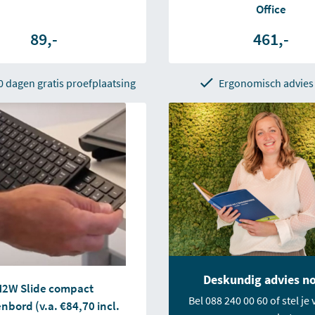
Office
89,-
461,-
0 dagen gratis proefplaatsing
Ergonomisch advies
Deskundig advies n
H2W Slide compact
Bel 088 240 00 60 of stel je 
nbord (v.a. €84,70 incl.