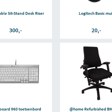
able Sit-Stand Desk Riser
Logitech Basic mu
300,-
20,-
board 960 toetsenbord
@home Refurbished BM