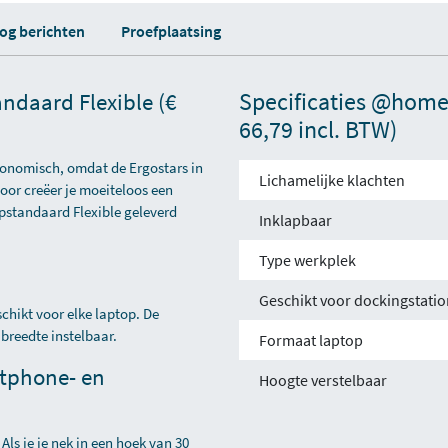
log berichten
Proefplaatsing
Specificaties @home 
daard Flexible (€
66,79 incl. BTW)
gonomisch, omdat de Ergostars in
Lichamelijke klachten
door creëer je moeiteloos een
opstandaard Flexible geleverd
Inklapbaar
Type werkplek
Geschikt voor dockingstatio
chikt voor elke laptop. De
 breedte instelbaar.
Formaat laptop
rtphone- en
Hoogte verstelbaar
Als je je nek in een hoek van 30