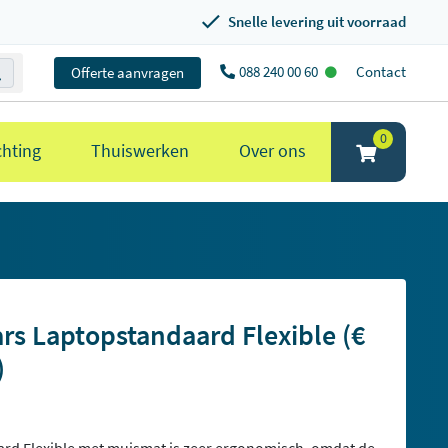
Snelle levering uit voorraad
088 240 00 60
Contact
Offerte aanvragen
0
chting
Thuiswerken
Over ons
s Laptopstandaard Flexible (€
)