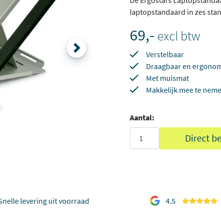
De Ergostars Laptopstandaa
laptopstandaard in zes stan
69,-
excl btw
Verstelbaar
Draagbaar en ergono
Met muismat
Makkelijk mee te nem
Aantal:
Direct b
Snelle levering uit voorraad
4.5