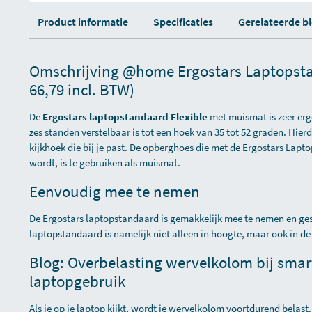
Product informatie
Specificaties
Gerelateerde b
Omschrijving @home Ergostars Laptopstan
66,79 incl. BTW)
De
Ergostars laptopstandaard Flexible
met muismat is zeer er
zes standen verstelbaar is tot een hoek van 35 tot 52 graden. Hier
kijkhoek die bij je past. De opberghoes die met de Ergostars Lapt
wordt, is te gebruiken als muismat.
Eenvoudig mee te nemen
De Ergostars laptopstandaard is gemakkelijk mee te nemen en ges
laptopstandaard is namelijk niet alleen in hoogte, maar ook in de
Blog: Overbelasting wervelkolom bij sma
laptopgebruik
Als je op je laptop kijkt, wordt je wervelkolom voortdurend belast. 