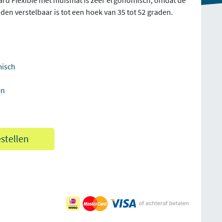
rd Flexible met muismat is zeer ergonomisch, omdat de
den verstelbaar is tot een hoek van 35 tot 52 graden.
misch
en
estellen