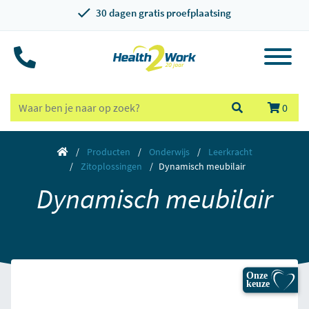
30 dagen gratis proefplaatsing
0
Producten
Onderwijs
Leerkracht
Zitoplossingen
Dynamisch meubilair
Dynamisch meubilair
Onze
keuze