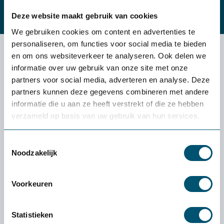
Kennisbank
Deze website maakt gebruik van cookies
We gebruiken cookies om content en advertenties te
personaliseren, om functies voor social media te bieden
en om ons websiteverkeer te analyseren. Ook delen we
Minder belasting voor je rug
informatie over uw gebruik van onze site met onze
partners voor social media, adverteren en analyse. Deze
Neem je plaats op één van onze zit sta hulpmiddelen dan
partners kunnen deze gegevens combineren met andere
wordt je bekken voorover gekanteld waardoor je wervelkolom
informatie die u aan ze heeft verstrekt of die ze hebben
een natuurlijke houding aanneemt. De druk en spanning op je
verzameld op basis van uw gebruik van hun services.
wervelkolom vermindert waardoor je minder snel vermoeid
raakt en je langer ontspannen kunt werken. Onze oplossingen
Toestemmingsselectie
bieden ondersteuning tijdens het staan, maar een deel van
Noodzakelijk
onze oplossingen nodigt ook uit tot dynamisch zitten. Denk
aan de
Swopper
of de
zadelkruk
. Deze zit hulpen zijn tevens
ideaal om mee tussen de tafels van je leerlingen te
Voorkeuren
manoeuvreren. Door de wieltjes kun je eenvoudig van tafel
naar tafel bewegen.
Statistieken