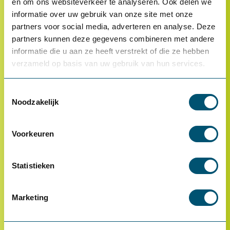
en om ons websiteverkeer te analyseren. Ook delen we
informatie over uw gebruik van onze site met onze
partners voor social media, adverteren en analyse. Deze
partners kunnen deze gegevens combineren met andere
informatie die u aan ze heeft verstrekt of die ze hebben
verzameld op basis van uw gebruik van hun services.
* Van toepassing op hoofdvestiging Health2Work B.V.
Toestemmingsselectie
Noodzakelijk
Over ons
Referenties
Voorkeuren
Ons team
Werken bij
Statistieken
Innovaties
Duurzaamheid
Marketing
Factsheet 2025