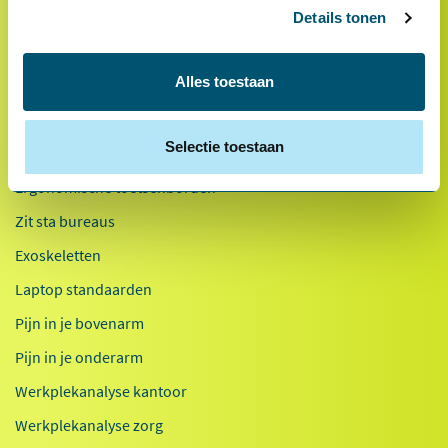
Kennisdocumenten
Details tonen
Health2Work 20-jaar
Alles toestaan
Populair
Ergonomische bureaustoelen
Selectie toestaan
Ergonomische muizen
Ergonomische toetsenborden
Zit sta bureaus
Exoskeletten
Laptop standaarden
Pijn in je bovenarm
Pijn in je onderarm
Werkplekanalyse kantoor
Werkplekanalyse zorg