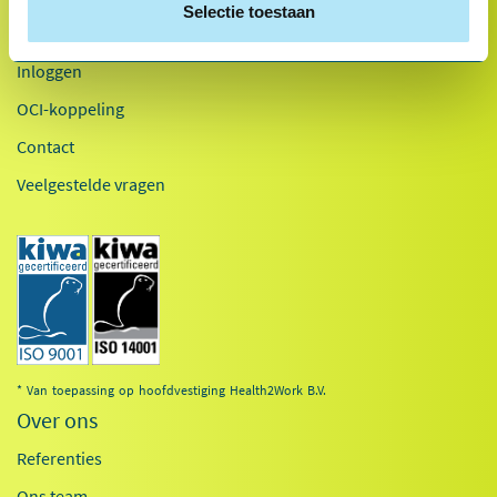
Selectie toestaan
Retourneren
Inloggen
OCI-koppeling
Contact
Veelgestelde vragen
* Van toepassing op hoofdvestiging Health2Work B.V.
Over ons
Referenties
Ons team