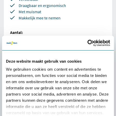
Draagbaar en ergonomisch
Met muismat
Makkelijk mee te nemen
Aantal:
Direct bestellen
Deze website maakt gebruik van cookies
100% tevredenheidgarantie
We gebruiken cookies om content en advertenties te
Snelle levering uit voorraad
personaliseren, om functies voor social media te bieden
en om ons websiteverkeer te analyseren. Ook delen we
4.5
informatie over uw gebruik van onze site met onze
partners voor social media, adverteren en analyse. Deze
partners kunnen deze gegevens combineren met andere
informatie die u aan ze heeft verstrekt of die ze hebben
verzameld op basis van uw gebruik van hun services.