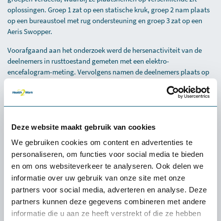
oplossingen. Groep 1 zat op een statische kruk, groep 2 nam plaats
op een bureaustoel met rug ondersteuning en groep 3 zat op een
Aeris Swopper.
Voorafgaand aan het onderzoek werd de hersenactiviteit van de
deelnemers in rusttoestand gemeten met een elektro-
encefalogram-meting. Vervolgens namen de deelnemers plaats op
de verschillende zit oplossingen en werd de hersenactiviteit van de
deelnemers opnieuw gemeten.
Uit het onderzoek bleek dat de deelnemers op de Aeris Swopper zich
zowel op korte als lange termijn beter konden concentreren dan op
Deze website maakt gebruik van cookies
de andere zit oplossingen. De concentratie werd positief beïnvloed
We gebruiken cookies om content en advertenties te
door de dynamiek van de Aeris Swopper. Ook de onderliggende
personaliseren, om functies voor social media te bieden
gedachtestromen en hersenactiviteit werden positief beïnvloed.
en om ons websiteverkeer te analyseren. Ook delen we
Veelgestelde vragen over de Aeris Swopper
informatie over uw gebruik van onze site met onze
Select?
partners voor social media, adverteren en analyse. Deze
partners kunnen deze gegevens combineren met andere
Kan de Swopper gecombineerd worden met een zit-
informatie die u aan ze heeft verstrekt of die ze hebben
sta bureau?