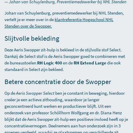
—
Johan van Schuylenburg, Preventiemedewerker bij NHL Stenden
Johan van Schuylenburg, preventiemedewerker bij NHL Stenden,
vertelt je er meer over in de
k
lantreferentie Hogeschool NHL
Stenden over de Swopper
.
Slijtvolle bekleding
Deze Aeris Swopper zit-hulp is bekleed in de stijlvolle stof Select.
Dankzij de Select stof is de Aeris Swopper goed te combineren met
de bureaustoelen
RH Logic 400
en de
RH Extend Large
die ook
standaard in Select zijn bekleed.
Betere concentratie door de Swopper
Op de
Aeris Swopper Select
ben je constant in beweging, hierdoor
creëer je een actieve zithouding, waardoor je langer
geconcentreerd kunt werken en productiever blijft. Uit een
onderzoek van professor Schöllhorn Wolfgang en dr. Diana Henz
blijkt dat de Aeris Swopper zit-hulp een positieve invloed heeft op je
concentratievermogen. Deelnemers aan hun onderzoek zijn in 3
groepen verdeeld, waarbij ze plaatsnemen op verschillende zit