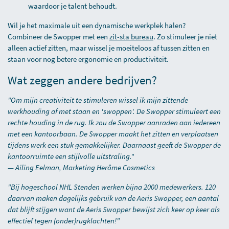
waardoor je talent behoudt.
Wil je het maximale uit een dynamische werkplek halen?
Combineer de Swopper met een
zit-sta bureau
. Zo stimuleer je niet
alleen actief zitten, maar wissel je moeiteloos af tussen zitten en
staan voor nog betere ergonomie en productiviteit.
Wat zeggen andere bedrijven?
"Om mijn creativiteit te stimuleren wissel ik mijn zittende
werkhouding af met staan en 'swoppen'. De Swopper stimuleert een
rechte houding in de rug. Ik zou de Swopper aanraden aan iedereen
met een kantoorbaan. De Swopper maakt het zitten en verplaatsen
tijdens werk een stuk gemakkelijker. Daarnaast geeft de Swopper de
kantoorruimte een stijlvolle uitstraling."
—
Ailing Eelman, Marketing Herôme Cosmetics
"Bij hogeschool NHL Stenden werken bijna 2000 medewerkers. 120
daarvan maken dagelijks gebruik van de Aeris Swopper, een aantal
dat blijft stijgen want de Aeris Swopper bewijst zich keer op keer als
effectief tegen (onder)rugklachten!"