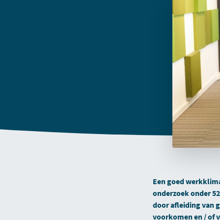
Een goed werkklimaat
onderzoek onder 525
door afleiding van g
voorkomen en / of 