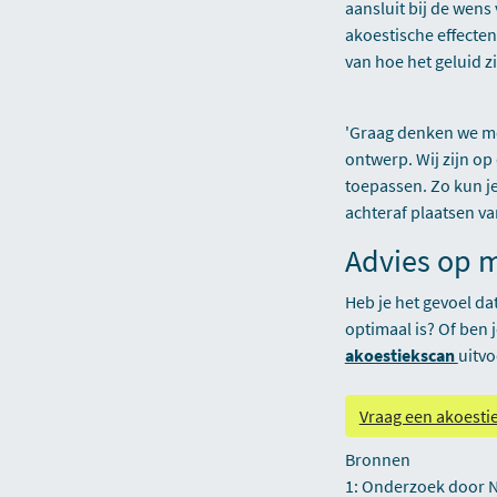
aansluit bij de wens
akoestische effecte
van hoe het geluid zi
'Graag denken we me
ontwerp. Wij zijn op
toepassen. Zo kun je
achteraf plaatsen va
Advies op 
Heb je het gevoel da
optimaal is? Of ben 
akoestiekscan
uitvo
Vraag een akoesti
Bronnen
1: Onderzoek door N