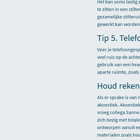
Het kan soms lastig 
te zitten in een stil
gezamelijke stilteru
gewerkt kan worden
Tip 5. Tele
Voer je telefoongesp
veel ruis op de acht
gebruik van een head
aparte ruimte, zoal
Houd reken
Als er sprake is van
akoestiek. Akoestie
vroeg collega Sanne
zich bezig met tota
ontworpen vanuit een
materialen zoals hou