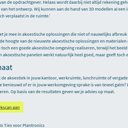
 van de opdrachtgever. Helaas wordt daarbij niet altijd rekening g
n van het ontwerp. Wij kunnen aan de hand van 3D modellen al een 
ch verplaatst in de ruimte.'
t je mee in akoestische oplossingen die niet of nauwelijks afbreuk
 de hoogte van de nieuwste akoestische oplossingen en materialen 
 toch een goede akoestische omgeving realiseren, terwijl het beeld h
n akoestische panelen werkt natuurlijk heel goed, maar geeft toch 
maat
t de akoestiek in jouw kantoor, werkruimte, lunchruimte of vergade
je benieuwd of er in jouw werkomgeving sprake is van teveel galm? 
eren. Op basis van de resultaten geven we je advies op maat.
ekscan aan
o Ties voor Plantronics