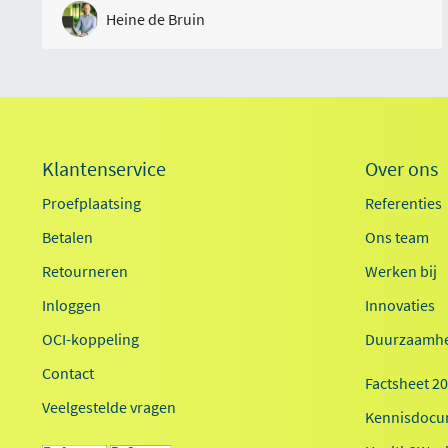
Heine de Bruin
Klantenservice
Over ons
Proefplaatsing
Referenties
Betalen
Ons team
Retourneren
Werken bij
Inloggen
Innovaties
OCI-koppeling
Duurzaamhe
Contact
Factsheet 2
Veelgestelde vragen
Kennisdocu