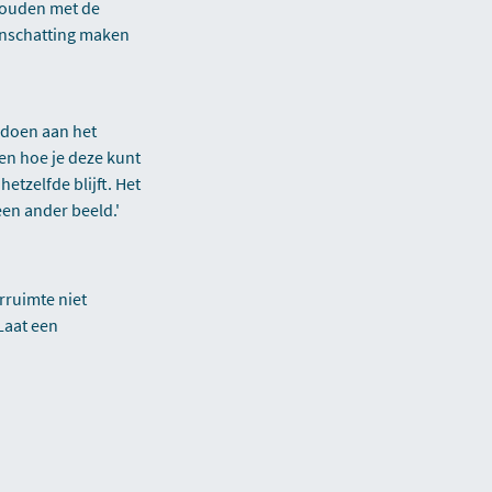
ehouden met de
inschatting maken
 doen aan het
en hoe je deze kunt
etzelfde blijft. Het
een ander beeld.'
rruimte niet
Laat een