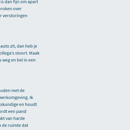
is dan fijn om apart
sproken over
er verstoringen
auto zit, dan heb je
ollega’s stoort. Maak
s weg en bel in een
houden met de
 werkomgeving. Ik
gskundige en houdt
wordt een pand
akt van harde
n de ruimte dat