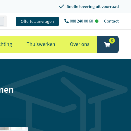
Snelle levering uit voorraad
088 240 00 60
Contact
Offerte aanvragen
0
chting
Thuiswerken
Over ons
omen