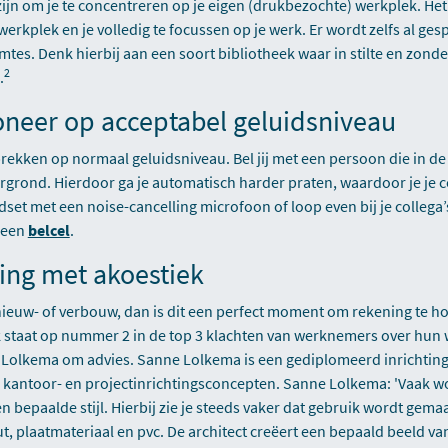
zijn om je te concentreren op je eigen (drukbezochte) werkplek. Het 
tewerkplek en je volledig te focussen op je werk. Er wordt zelfs al ge
imtes. Denk hierbij aan een soort bibliotheek waar in stilte en zond
2
.
foneer op acceptabel geluidsniveau
rekken op normaal geluidsniveau. Bel jij met een persoon die in de 
ergrond. Hierdoor ga je automatisch harder praten, waardoor je je c
set met een noise-cancelling microfoon of loop even bij je collega’
s een
belcel
.
ing met akoestiek
 nieuw- of verbouw, dan is dit een perfect moment om rekening te 
k staat op nummer 2 in de top 3 klachten van werknemers over hun
 Lolkema om advies. Sanne Lolkema is een gediplomeerd inrichtin
le kantoor- en projectinrichtingsconcepten. Sanne Lolkema: 'Vaak 
 bepaalde stijl. Hierbij zie je steeds vaker dat gebruik wordt gema
t, plaatmateriaal en pvc. De architect creëert een bepaald beeld va