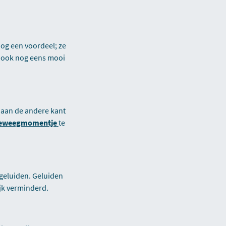
og een voordeel; ze
er ook nog eens mooi
a aan de andere kant
eweegmomentje
te
geluiden. Geluiden
ijk verminderd.