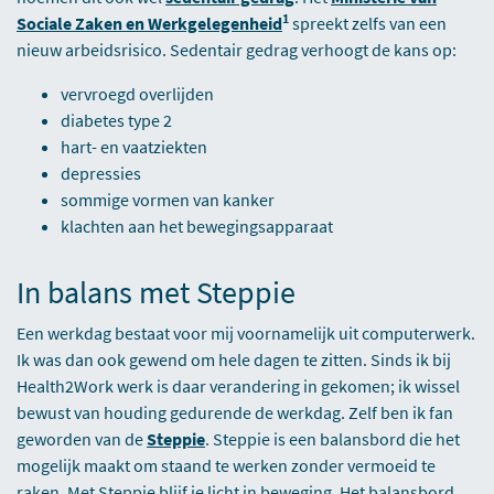
1
Sociale Zaken en Werkgelegenheid
spreekt zelfs van een
nieuw arbeidsrisico. Sedentair gedrag verhoogt de kans op:
vervroegd overlijden
diabetes type 2
hart- en vaatziekten
depressies
sommige vormen van kanker
klachten aan het bewegingsapparaat
In balans met Steppie
Een werkdag bestaat voor mij voornamelijk uit computerwerk.
Ik was dan ook gewend om hele dagen te zitten. Sinds ik bij
Health2Work werk is daar verandering in gekomen; ik wissel
bewust van houding gedurende de werkdag. Zelf ben ik fan
geworden van de
Steppie
. Steppie is een balansbord die het
mogelijk maakt om staand te werken zonder vermoeid te
raken. Met Steppie blijf je licht in beweging. Het balansbord