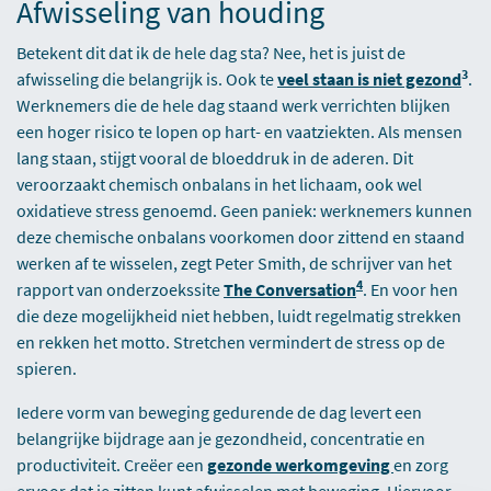
Afwisseling van houding
Betekent dit dat ik de hele dag sta? Nee, het is juist de
3
afwisseling die belangrijk is. Ook te
veel staan is niet gezond
.
Werknemers die de hele dag staand werk verrichten blijken
een hoger risico te lopen op hart- en vaatziekten. Als mensen
lang staan, stijgt vooral de bloeddruk in de aderen. Dit
veroorzaakt chemisch onbalans in het lichaam, ook wel
oxidatieve stress genoemd. Geen paniek: werknemers kunnen
deze chemische onbalans voorkomen door zittend en staand
werken af te wisselen, zegt Peter Smith, de schrijver van het
4
rapport van onderzoekssite
The Conversation
. En voor hen
die deze mogelijkheid niet hebben, luidt regelmatig strekken
en rekken het motto. Stretchen vermindert de stress op de
spieren.
Iedere vorm van beweging gedurende de dag levert een
belangrijke bijdrage aan je gezondheid, concentratie en
productiviteit. Creëer een
gezonde werkomgeving
en zorg
ervoor dat je zitten kunt afwisselen met beweging. Hiervoor