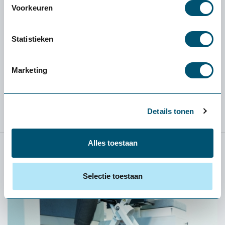
Voorkeuren
Jeroen Slagboom
Statistieken
Ga naar alle blog berichten van Jeroen
Marketing
Details tonen
Alles toestaan
Relevante blog posts
Selectie toestaan