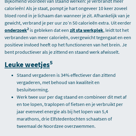
Bijkomend voordeel van staand werken: je verbrandt meer
calorieën! Als je staat, pompt je hart ongeveer 10 keer zoveel
bloed rond in je lichaam dan wanneer je zit. Afhankelijk van je
gewicht, verbrand je per uur zo’n 50 calorieën extra. Uit eerder
2
onderzoek
is gebleken dat een
zit sta werkplek
, leidt tot het
verbranden van meer calorieën, overgewicht tegengaat en een
positieve invloed heeft op het functioneren van het brein. Je
bent productiever als je zittend en staand werk afwisselt.
5
Leuke weetjes
Staand vergaderen is 34% effectiever dan zittend
vergaderen, met behoud van kwaliteit en
besluitvorming.
Werk twee uur per dag staand en combineer dit met af
en toe lopen, traplopen of fietsen en je verbruikt per
jaar evenveel energie als bij het lopen van 5,4
marathons, drie Elfstedentochten schaatsen of
tweemaal de Noordzee overzwemmen.