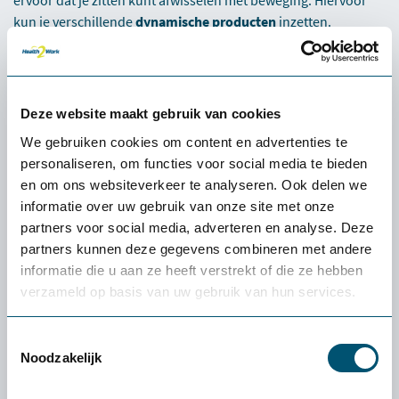
kun je verschillende
dynamische producten
inzetten.
Als ik een tekst voor mezelf moet uitwerken zit ik graag. Maar
wanneer ik teksten redigeer of beeldmateriaal bekijk of
bewerk, vind ik het prettig om dit staand te doen. Dit zorgt
Deze website maakt gebruik van cookies
voor mezelf voor een fijne afwisseling. Het is belangrijk om
hierin een balans te vinden. Steppie is perfect als stahulp bij
We gebruiken cookies om content en advertenties te
staand werken en ook ideaal bij een vergadering of staand
personaliseren, om functies voor social media te bieden
overleg. De moeite waard om eens te proberen!
en om ons websiteverkeer te analyseren. Ook delen we
informatie over uw gebruik van onze site met onze
partners voor social media, adverteren en analyse. Deze
Ik wil de Steppie 30 dagen gratis proberen
partners kunnen deze gegevens combineren met andere
informatie die u aan ze heeft verstrekt of die ze hebben
verzameld op basis van uw gebruik van hun services.
1
Ministerie van Sociale Zaken en Werkgelegenheid
2
Scientias
Toestemmingsselectie
3
Arbo Kennisplatform over veilig en gezond werken
Noodzakelijk
4
The conversation