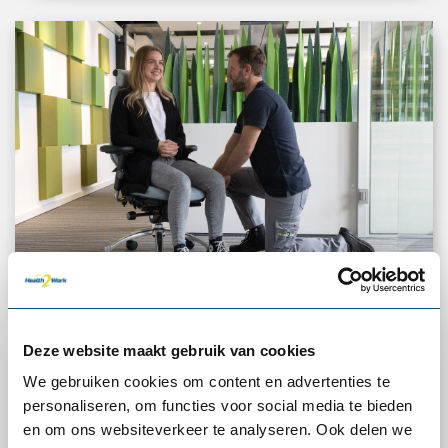
30 dagen gratis proefplaatsing
Deze website maakt gebruik van cookies
Zeker weten of een product voldoet? Probeer het 30
We gebruiken cookies om content en advertenties te
dagen vrijblijvend uit in je eigen werkomgeving.
personaliseren, om functies voor social media te bieden
en om ons websiteverkeer te analyseren. Ook delen we