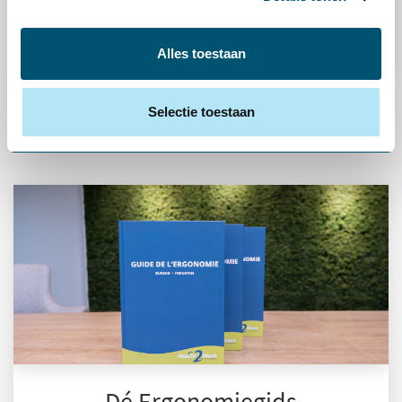
stappenplan aan.
Alles toestaan
Lees meer
Selectie toestaan
Dé Ergonomiegids