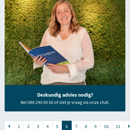
Deskundig advies nodig?
Bel 088 240 00 60 of stel je vraag via onze chat.
(current)
1
2
3
4
5
6
7
8
9
10
11