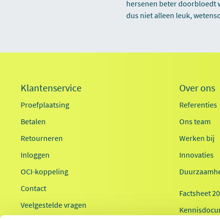
hersenen beter doorbloedt w
dus niet alleen leuk, wetens
Klantenservice
Over ons
Proefplaatsing
Referenties
Betalen
Ons team
Retourneren
Werken bij
Inloggen
Innovaties
OCI-koppeling
Duurzaamhe
Contact
Factsheet 2
Veelgestelde vragen
Kennisdocu