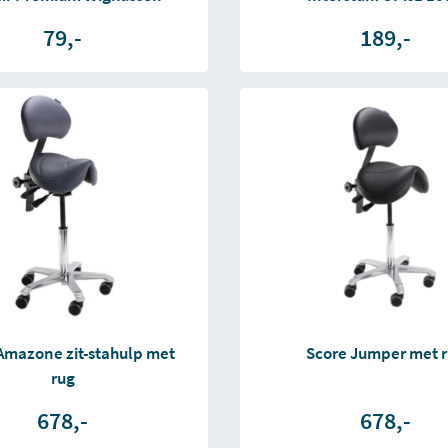
79,-
189,-
Amazone zit-stahulp met
Score Jumper met 
rug
678,-
678,-