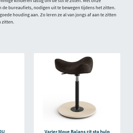
mige kinderen lastig om de stil te zitten. Met onze
de bureaufiets, nodigen uit te bewegen tijdens het zitten.
de houding aan. Zo leren ze al van jongs af aan te zitten
zitten.
00U
Varier Move Balans zit sta hulp