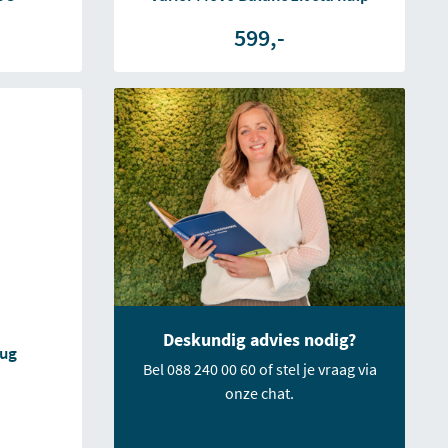
599,-
Deskundig advies nodig?
rug
Bel 088 240 00 60 of stel je vraag via
onze chat.