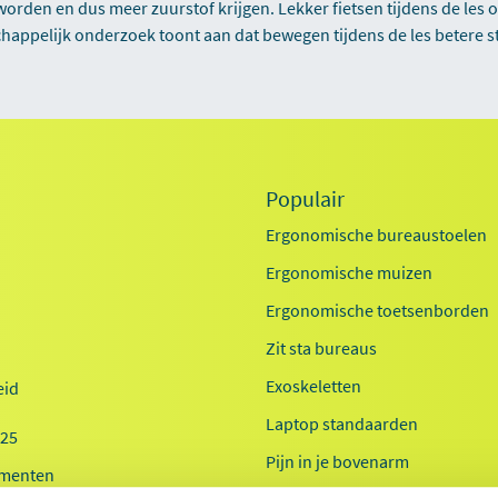
orden en dus meer zuurstof krijgen. Lekker fietsen tijdens de les 
chappelijk onderzoek toont aan dat bewegen tijdens de les betere s
Populair
Ergonomische bureaustoelen
Ergonomische muizen
Ergonomische toetsenborden
Zit sta bureaus
Exoskeletten
id
Laptop standaarden
025
Pijn in je bovenarm
menten