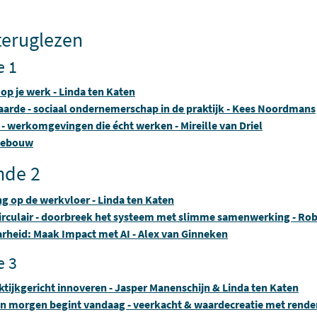
teruglezen
e 1
op je werk - Linda ten Katen
aarde - sociaal ondernemerschap in de praktijk - Kees Noordmans
 - werkomgevingen die écht werken - Mireille van Driel
Gebouw
nde 2
g op de werkvloer - Linda ten Katen
 circulair - doorbreek het systeem met slimme samenwerking - Rob
rheid: Maak Impact met AI - Alex van Ginneken
e 3
tijkgericht innoveren - Jasper Manenschijn & Linda ten Katen
an morgen begint vandaag - veerkacht & waardecreatie met rend