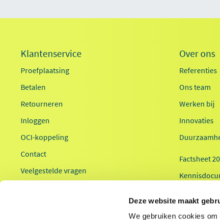
Klantenservice
Over ons
Proefplaatsing
Referenties
Betalen
Ons team
Retourneren
Werken bij
Inloggen
Innovaties
OCI-koppeling
Duurzaamhe
Contact
Factsheet 2
Veelgestelde vragen
Kennisdocu
Health2Work
Deze website maakt gebru
We gebruiken cookies om c