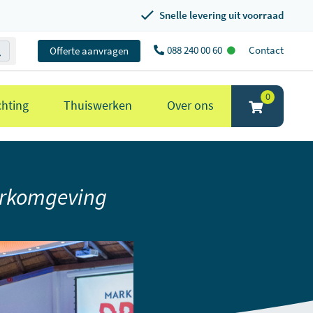
Snelle levering uit voorraad
088 240 00 60
Contact
Offerte aanvragen
0
chting
Thuiswerken
Over ons
werkomgeving