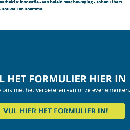
arheid & innovatie - van beleid naar beweging - Johan Elbers
 - Douwe Jan Boersma