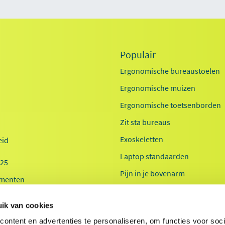
Populair
Ergonomische bureaustoelen
Ergonomische muizen
Ergonomische toetsenborden
Zit sta bureaus
Exoskeletten
id
Laptop standaarden
025
Pijn in je bovenarm
menten
Pijn in je onderarm
 20-jaar
ik van cookies
Werkplekanalyse kantoor
ontent en advertenties te personaliseren, om functies voor soci
Werkplekanalyse zorg