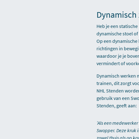
Dynamisch 
Heb je een statische
dynamische stoel of 
Op een dynamische 
richtingen in bewegi
waardoor je je bove
vermindert of voork
Dynamisch werken me
trainen, dit zorgt v
NHL Stenden worden 
gebruik van een Swo
Stenden, geeft aan:
’Als een medewerker 
Swopper. Deze kruk i
zowel thuis als op k