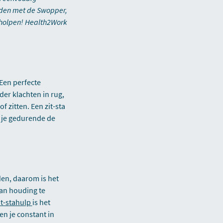
eden met de Swopper,
erholpen! Health2Work
 Een perfecte
der klachten in rug,
f zitten. Een zit-sta
t je gedurende de
en, daarom is het
an houding te
t-stahulp
is het
en je constant in