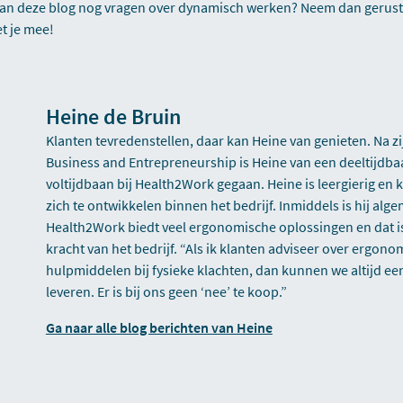
 van deze blog nog vragen over dynamisch werken? Neem dan gerus
t je mee!
Heine de Bruin
Klanten tevredenstellen, daar kan Heine van genieten. Na zi
Business and Entrepreneurship is Heine van een deeltijdba
voltijdbaan bij Health2Work gegaan. Heine is leergierig en
zich te ontwikkelen binnen het bedrijf. Inmiddels is hij alg
Health2Work biedt veel ergonomische oplossingen en dat i
kracht van het bedrijf. “Als ik klanten adviseer over ergon
hulpmiddelen bij fysieke klachten, dan kunnen we altijd ee
leveren. Er is bij ons geen ‘nee’ te koop.”
Ga naar alle blog berichten van Heine