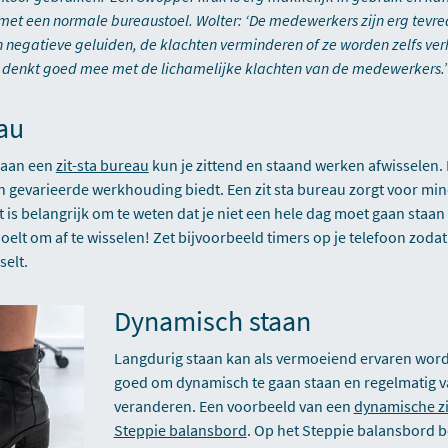
et een normale bureaustoel. Wolter: ‘De medewerkers zijn erg tevr
en negatieve geluiden, de klachten verminderen of ze worden zelfs v
n denkt goed mee met de lichamelijke klachten van de medewerkers.’
eau
: aan een
zit-sta bureau
kun je zittend en staand werken afwisselen.
n gevarieerde werkhouding biedt. Een zit sta bureau zorgt voor min
is belangrijk om te weten dat je niet een hele dag moet gaan staan o
oelt om af te wisselen! Zet bijvoorbeeld timers op je telefoon zoda
selt.
Dynamisch staan
Langdurig staan kan als vermoeiend ervaren word
goed om dynamisch te gaan staan en regelmatig v
veranderen. Een voorbeeld van een
dynamische zi
Steppie balansbord
. Op het Steppie balansbord b