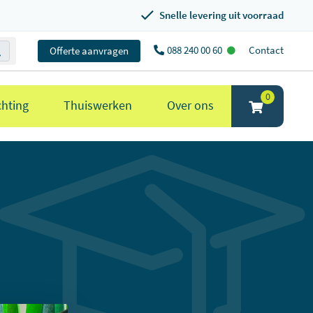
Snelle levering uit voorraad
088 240 00 60
Contact
Offerte aanvragen
0
chting
Thuiswerken
Over ons