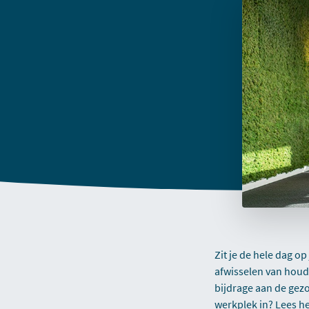
Zit je de hele dag o
afwisselen van houdi
bijdrage aan de gez
werkplek in? Lees he