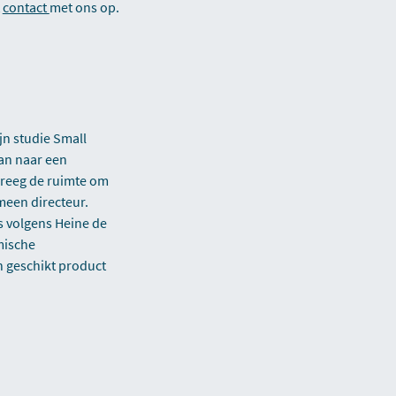
t
contact
met ons op.
jn studie Small
an naar een
 kreeg de ruimte om
emeen directeur.
s volgens Heine de
omische
n geschikt product