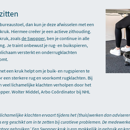
zitten
 bureaustoel, dan kun je deze afwisselen met een
kruk. Hiermee creëer je een actieve zithouding.
kruk, zoals
de Swopper
, ben je continue in alle
ng. Je traint onbewust je rug- en buikspieren,
nlichaam versterkt en onderrugklachten
omt.
t een kruk helpt om je buik- en rugspieren te
oor een sterkere rug en voorkomt rugklachten. Bij
veel lichamelijke klachten verholpen door het
pper. Wolter Middel, Arbo Coördinator bij NHL
lichamelijke klachten ervaart tijdens het (thuis)werken dan advisere
s erg geschikt om in te zetten bij curatieve problemen. De medewerk
antoor gebruiken.’ Een Swopper kruk is erg makkelijk in gebruik en k