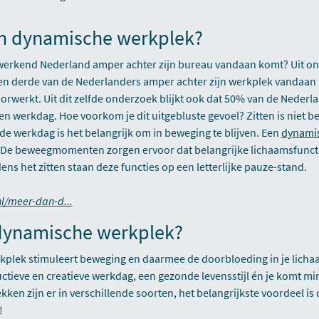
 dynamische werkplek?
 werkend Nederland amper achter zijn bureau vandaan komt? Uit o
 een derde van de Nederlanders amper achter zijn werkplek vandaan
orwerkt. Uit dit zelfde onderzoek blijkt ook dat 50% van de Nederla
een werkdag. Hoe voorkom je dit uitgebluste gevoel? Zitten is niet be
de werkdag is het belangrijk om in beweging te blijven. Een
dynami
. De beweegmomenten zorgen ervoor dat belangrijke lichaamsfunct
ens het zitten staan deze functies op een letterlijke pauze-stand.
l/meer-dan-d...
 dynamische werkplek?
plek stimuleert beweging en daarmee de doorbloeding in je lichaam
ctieve en creatieve werkdag, een gezonde levensstijl én je komt mi
en zijn er in verschillende soorten, het belangrijkste voordeel is 
!