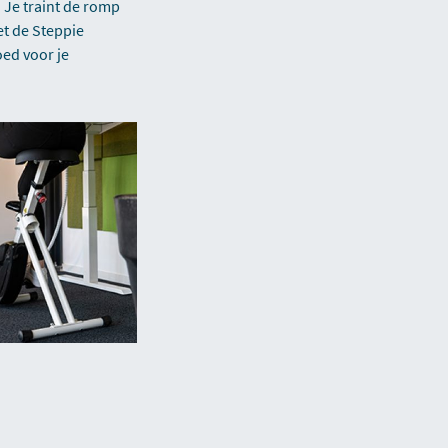
 Je traint de romp
t de Steppie
oed voor je