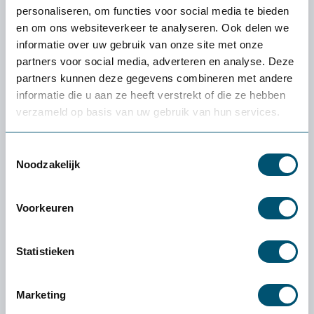
personaliseren, om functies voor social media te bieden
en om ons websiteverkeer te analyseren. Ook delen we
informatie over uw gebruik van onze site met onze
Geert Vindevogel
partners voor social media, adverteren en analyse. Deze
Geert is onze ergonomisch adviseur. Ook
partners kunnen deze gegevens combineren met andere
complete inrichtingsprojecten zijn hem niet
informatie die u aan ze heeft verstrekt of die ze hebben
vreemd waarbij hij met deskundig advies,
verzameld op basis van uw gebruik van hun services.
kennis en service tegemoet komt aan elke
vraag van de klant of organisatie. Elke vraag
Toestemmingsselectie
en/of probleem vormt voor hem een
Noodzakelijk
uitdaging waar hij graag zijn schouders onder
zet en meedenkt naar een oplossing.
Voorkeuren
Ga naar alle blog berichten van Geert
Statistieken
Marketing