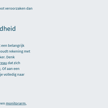
stoot veroorzaken dan
ndheid
 een belangrijk
houdt rekening met
ker. Denk
ureau
dat zich
. Of aan een
je volledig naar
 een
monitorarm
,