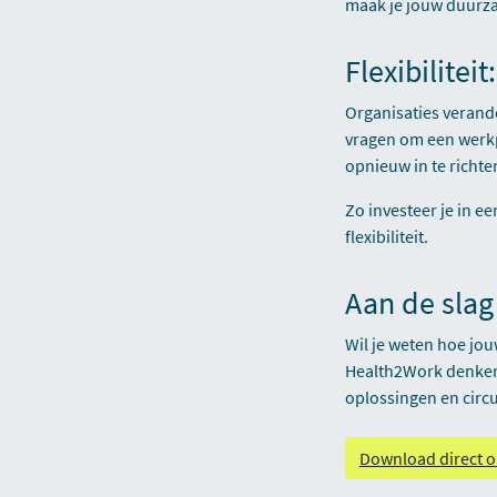
maak je jouw duurz
Flexibilitei
Organisaties veran
vragen om een werk
opnieuw in te richte
Zo investeer je in e
flexibiliteit.
Aan de sla
Wil je weten hoe jo
Health2Work denken 
oplossingen en circu
Download direct o