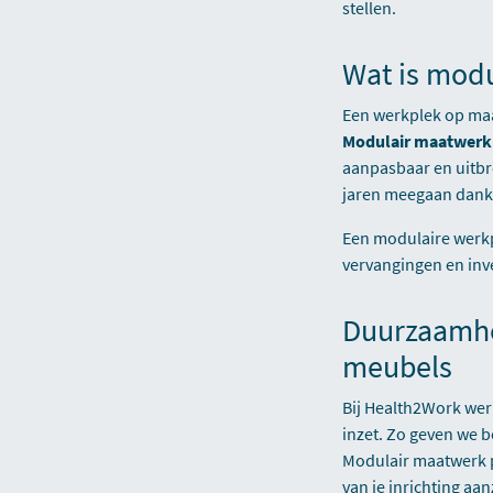
stellen.
Wat is mod
Een werkplek op maa
Modulair maatwer
aanpasbaar en uitbre
jaren meegaan dankzi
Een modulaire werkp
vervangingen en inv
Duurzaamhei
meubels
Bij Health2Work we
inzet. Zo geven we 
Modulair maatwerk p
van je inrichting aanz