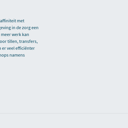
affiniteit met
eving in de zorg een
n meer werk kan
or tillen, transfers,
er veel efficiënter
kshops namens