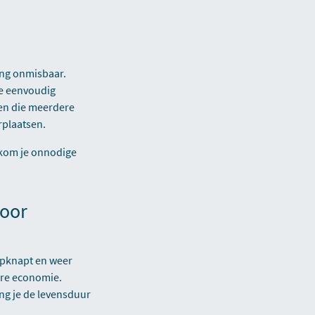
ing onmisbaar.
e eenvoudig
len die meerdere
rplaatsen.
rkom je onnodige
voor
opknapt en weer
ire economie.
ng je de levensduur