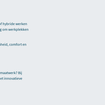
of hybride werken
ig om werkplekken
mheid, comfort en
 maatwerk? Bij
et innovatieve