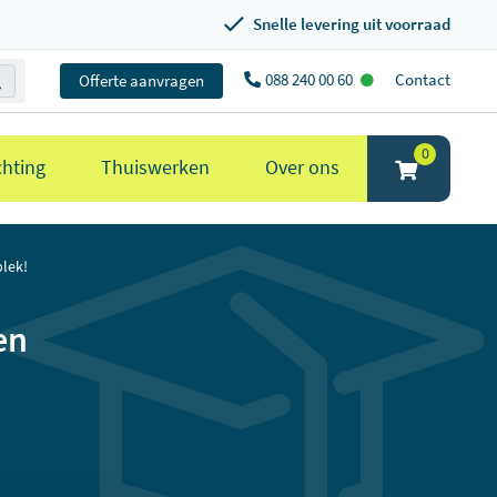
Snelle levering uit voorraad
088 240 00 60
Contact
Offerte aanvragen
0
chting
Thuiswerken
Over ons
lek!
en