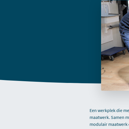
Een werkplek die me
maatwerk. Samen me
modulair maatwerk dé