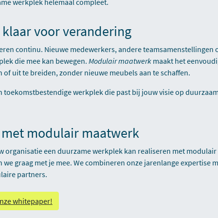
ame werkplek helemaal compleet.
t: klaar voor verandering
deren continu. Nieuwe medewerkers, andere teamsamenstellingen 
plek die mee kan bewegen.
Modulair maatwerk
maakt het eenvoud
n of uit te breiden, zonder nieuwe meubels aan te schaffen.
en toekomstbestendige werkplek die past bij jouw visie op duurzaa
g met modulair maatwerk
uw organisatie een duurzame werkplek kan realiseren met modulair
we graag met je mee. We combineren onze jarenlange expertise m
laire partners.
nze whitepaper!