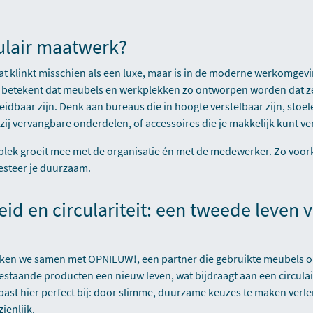
ulair maatwerk?
t klinkt misschien als een luxe, maar is in de moderne werkomgev
k
betekent dat meubels en werkplekken zo ontworpen worden dat z
idbaar zijn. Denk aan bureaus die in hoogte verstelbaar zijn, stoe
j vervangbare onderdelen, of accessoires die je makkelijk kunt ve
lek groeit mee met de organisatie én met de medewerker. Zo voo
esteer je duurzaam.
d en circulariteit: een tweede leven 
rken we samen met OPNIEUW!, een partner die gebruikte meubels 
bestaande producten een nieuw leven, wat bijdraagt aan een circula
ast hier perfect bij: door slimme, duurzame keuzes te maken verle
ienlijk.