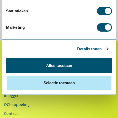
Deskundig advies nodig?
Bel 088 240 00 60 of stel je vraag via onze chat.
Statistieken
Marketing
Details tonen
Klantenservice
Alles toestaan
Proefplaatsing
Betalen
Selectie toestaan
Retourneren
Inloggen
OCI-koppeling
Contact