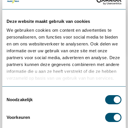
Deze website maakt gebruik van cookies
We gebruiken cookies om content en advertenties te
personaliseren, om functies voor social media te bieden
en om ons websiteverkeer te analyseren. Ook delen we
informatie over uw gebruik van onze site met onze
partners voor social media, adverteren en analyse. Deze
partners kunnen deze gegevens combineren met andere
Workshops gezond werken
informatie die u aan ze heeft verstrekt of die ze hebben
Wil je meer weten over gezond, ergonomisch en efficiënt
verzameld op basis van uw gebruik van hun services.
werken? Tijdens onze workshops delen we praktische
kennis die je direct kunt toepassen op de werkvloer. Van
Toestemmingsselectie
dynamisch werken tot fysieke belasting en focus op het
Noodzakelijk
werk.
Voorkeuren
Meld je aan